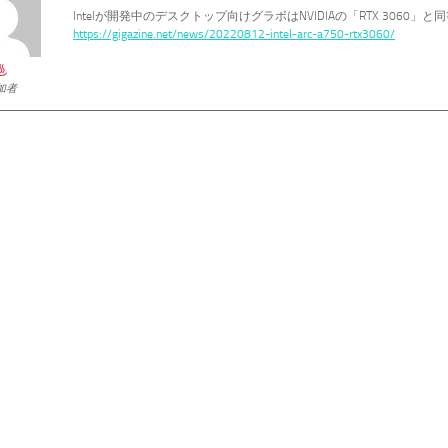
Intelが開発中のデスクトップ向けグラボはNVIDIAの「RTX 3060」と同等性
https://gigazine.net/news/20220812-intel-arc-a750-rtx3060/
加者