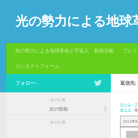
コンテンツへスキップ
光の勢力による地球
光の勢力による地球革命と宇宙人 新掲示板
プレミ
コンタクトフォーム
フォロー:
返信先
次の記事
ホーム
›
フ
次の投稿
術２０
›
返
2022年8
前の記事