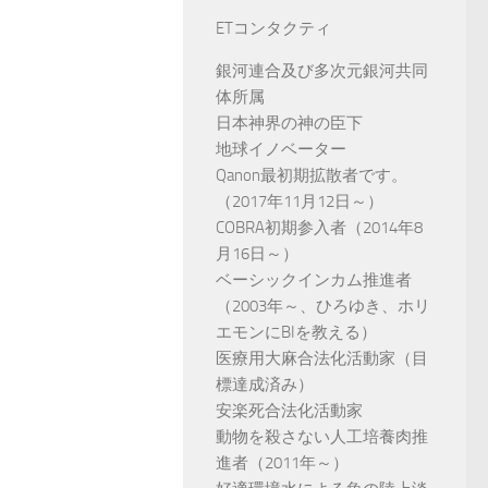
ETコンタクティ
銀河連合及び多次元銀河共同
体所属
日本神界の神の臣下
地球イノベーター
Qanon最初期拡散者です。
（2017年11月12日～）
COBRA初期参入者（2014年8
月16日～）
ベーシックインカム推進者
（2003年～、ひろゆき、ホリ
エモンにBIを教える）
医療用大麻合法化活動家（目
標達成済み）
安楽死合法化活動家
動物を殺さない人工培養肉推
進者（2011年～）