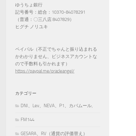
ゆうちょ銀行
記号番号：総合：10370-84078291
（普通：〇三八店 8407829）
ヒグチ ノリユキ
ペイパル（不正でちゃんと振り込まれる
かわかりません、ビジネスアカウントな
ので手数料も引かれます）
https://paypal.me/oracleangel/
カテゴリー
DNI、Lev、NEVA、P1、カバムール,
FM144
GESARA、RV（通貨の評価替え）