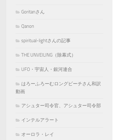
Goritanさん
Qanon
spiritual-lightさんの記事
THE UNVEILING（除幕式）
UFO・宇宙人・銀河連合
はろーふろーむロングビーチさん和訳
動画
アシュター司令官、アシュター司令部
インテルアラート
オーロラ・レイ