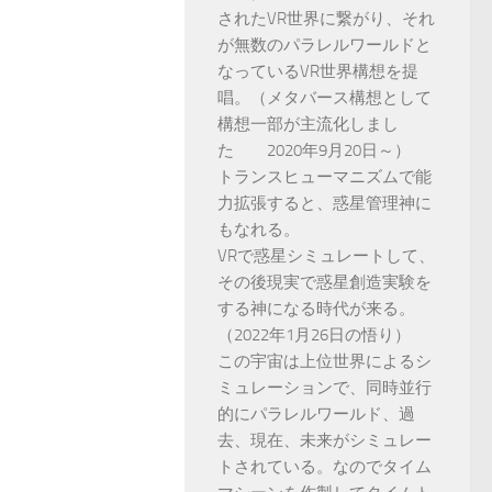
されたVR世界に繋がり、それ
が無数のパラレルワールドと
なっているVR世界構想を提
唱。（メタバース構想として
構想一部が主流化しまし
た 2020年9月20日～）
トランスヒューマニズムで能
力拡張すると、惑星管理神に
もなれる。
VRで惑星シミュレートして、
その後現実で惑星創造実験を
する神になる時代が来る。
（2022年1月26日の悟り）
この宇宙は上位世界によるシ
ミュレーションで、同時並行
的にパラレルワールド、過
去、現在、未来がシミュレー
トされている。なのでタイム