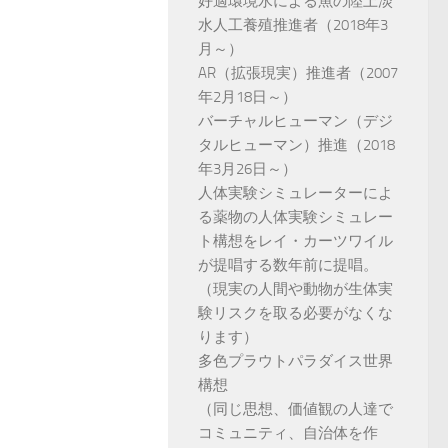
好適環境水による魚の陸上淡
水人工養殖推進者（2018年3
月～）
AR（拡張現実）推進者（2007
年2月18日～）
バーチャルヒューマン（デジ
タルヒューマン）推進（2018
年3月26日～）
人体実験シミュレーターによ
る薬物の人体実験シミュレー
ト構想をレイ・カーツワイル
が提唱する数年前に提唱。
（現実の人間や動物が生体実
験リスクを取る必要がなくな
ります）
多色プラウトパラダイス世界
構想
（同じ思想、価値観の人達で
コミュニティ、自治体を作