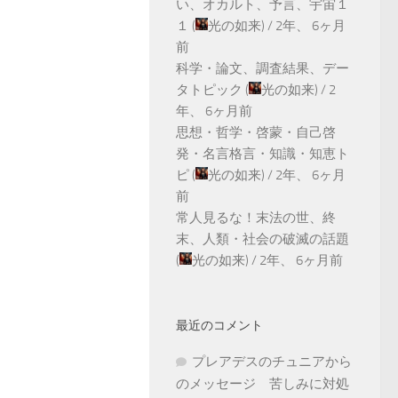
い、オカルト、予言、宇宙１
１
(
光の如来
) /
2年、 6ヶ月
前
科学・論文、調査結果、デー
タトピック
(
光の如来
) /
2
年、 6ヶ月前
思想・哲学・啓蒙・自己啓
発・名言格言・知識・知恵ト
ピ
(
光の如来
) /
2年、 6ヶ月
前
常人見るな！末法の世、終
末、人類・社会の破滅の話題
(
光の如来
) /
2年、 6ヶ月前
最近のコメント
プレアデスのチュニアから
のメッセージ 苦しみに対処