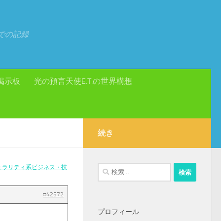
での記録
掲示板
光の預言天使E.T.の世界構想
続き
ュラリティ系ビジネス・技
検
索:
#42572
プロフィール