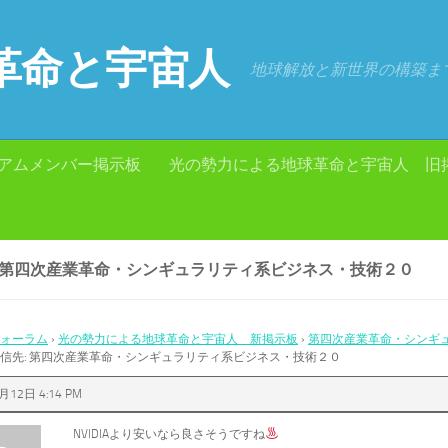
革命と宇宙人
地球解放と新世界の構築ま
アムメンバー掲示板
光の勢力による地球革命と宇宙人 旧
: 第四次産業革命・シンギュラリティ系ビジネス・技術２０
ォーラム
›
光の勢力による地球革命と宇宙人 新掲示板
›
第四次産業革命・シンギ
信先: 第四次産業革命・シンギュラリティ系ビジネス・技術２０
月12日 4:14 PM
NVIDIAより安いなら良さそうですね