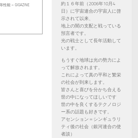
約１６年前（2006年10月4
能 – GIGAZINE
日）に宇宙連合の宇宙人に啓
示されて以来、
地上の闇の支配と戦っている
預言者です。
光の戦士として長年活動して
います。
もうすぐ地球は光の勢力によ
って解放されます。
これによって真の平和と繁栄
の社会が到来します。
皆さんと喜びを分かち合える
世の中になってほしいです
世の中を良くするテクノロジ
ー系の話題も好きです。
アセンション＝シンギュラリ
ティ後の社会（銀河連合の使
者談）