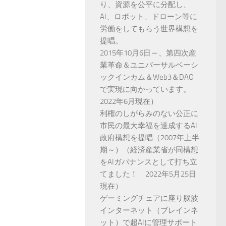
り、資源を公平に分配し、
AI、ロボット、ドローン等に
労働をしてもらう世界構想を
提唱。
2015年10月6日～、第四次産
業革命＆ユニバーサルベーシ
ックインカム＆Web3＆DAO
で実現に向かっています。
2022年6月現在）
利権のしがらみのない公正に
市民の最大幸福を達成するAI
政府構想を提唱（2007年上半
期～）（経済産業省が同構想
をAIガバナンスとして打ち立
てました！ 2022年5月25日
現在）
ゲーミングチェアに座り脳波
インターネット（ブレインネ
ット）で超AIに管理サポート