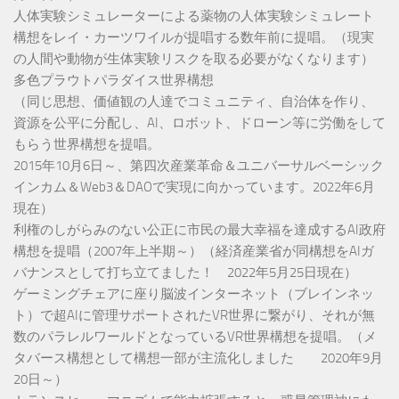
人体実験シミュレーターによる薬物の人体実験シミュレート
構想をレイ・カーツワイルが提唱する数年前に提唱。（現実
の人間や動物が生体実験リスクを取る必要がなくなります）
多色プラウトパラダイス世界構想
（同じ思想、価値観の人達でコミュニティ、自治体を作り、
資源を公平に分配し、AI、ロボット、ドローン等に労働をして
もらう世界構想を提唱。
2015年10月6日～、第四次産業革命＆ユニバーサルベーシック
インカム＆Web3＆DAOで実現に向かっています。2022年6月
現在）
利権のしがらみのない公正に市民の最大幸福を達成するAI政府
構想を提唱（2007年上半期～）（経済産業省が同構想をAIガ
バナンスとして打ち立てました！ 2022年5月25日現在）
ゲーミングチェアに座り脳波インターネット（ブレインネッ
ト）で超AIに管理サポートされたVR世界に繋がり、それが無
数のパラレルワールドとなっているVR世界構想を提唱。（メ
タバース構想として構想一部が主流化しました 2020年9月
20日～）