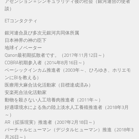
アセンション＝シンギュラリティ後の社会（銀河連合の使者
談）
ETコンタクティ
銀河連合及び多次元銀河共同体所属
日本神界の神の臣下
地球イノベーター
Qanon最初期拡散者です。（2017年11月12日～）
COBRA初期参入者（2014年8月16日～）
ベーシックインカム推進者（2003年～、ひろゆき、ホリエモ
ンにBIを教える）
医療用大麻合法化活動家（目標達成済み）
安楽死合法化活動家
動物を殺さない人工培養肉推進者（2011年～）
好適環境水による魚の陸上淡水人工養殖推進者（2018年3月
～）
AR（拡張現実）推進者（2007年2月18日～）
バーチャルヒューマン（デジタルヒューマン）推進（2018年3
月26日～）