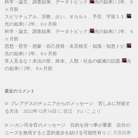
科学・論文、調査結果、データトピック
(
光の如来
) /
2年、 6
ヶ月前
スピリチュアル、宗教、占い、オカルト、予言、宇宙１１
(
光の如来
) /
2年、 6ヶ月前
科学・論文、調査結果、データトピック
(
光の如来
) /
2年、 6
ヶ月前
思想・哲学・啓蒙・自己啓発・名言格言・知識・知恵トピ
(
光の如来
) /
2年、 6ヶ月前
常人見るな！末法の世、終末、人類・社会の破滅の話題
(
光
の如来
) /
2年、 6ヶ月前
最近のコメント
プレアデスのチュニアからのメッセージ 苦しみに対処す
る方法 2022年12月14日
に
渡辺 れいこ
より
ハカン司令官のメッセージ 目的を持つ事が重要 自分の
ニーズを無視すると霊的進歩を妨げる可能性有り
に
天音紡希