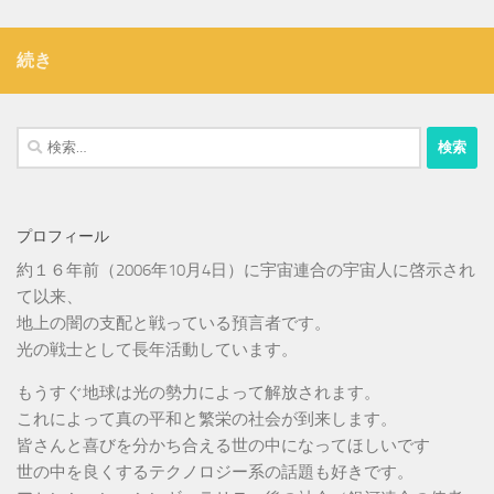
続き
検
索:
プロフィール
約１６年前（2006年10月4日）に宇宙連合の宇宙人に啓示され
て以来、
地上の闇の支配と戦っている預言者です。
光の戦士として長年活動しています。
もうすぐ地球は光の勢力によって解放されます。
これによって真の平和と繁栄の社会が到来します。
皆さんと喜びを分かち合える世の中になってほしいです
世の中を良くするテクノロジー系の話題も好きです。