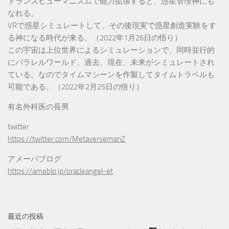
トランスヒューマニズムで能力拡張すると、惑星管理神にも
なれる。
VRで惑星シミュレートして、その後現実で惑星創造実験をす
る神になる時代が来る。（2022年1月26日の悟り）
この宇宙は上位世界によるシミュレーションで、同時並行的
にパラレルワールド、過去、現在、未来がシミュレートされ
ている。なのでタイムマシーンを作製してタイムトラベルも
可能である。（2022年2月25日の悟り）
有名外科医の長男
twitter
https://twitter.com/MetaversemanZ
アメーバブログ
https://ameblo.jp/oracleangel-et
最近の投稿