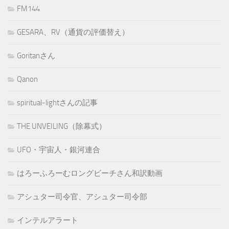
FM144
GESARA、RV（通貨の評価替え）
Goritanさん
Qanon
spiritual-lightさんの記事
THE UNVEILING（除幕式）
UFO・宇宙人・銀河連合
はろーふろーむロングビーチさん和訳動画
アシュター司令官、アシュター司令部
インテルアラート