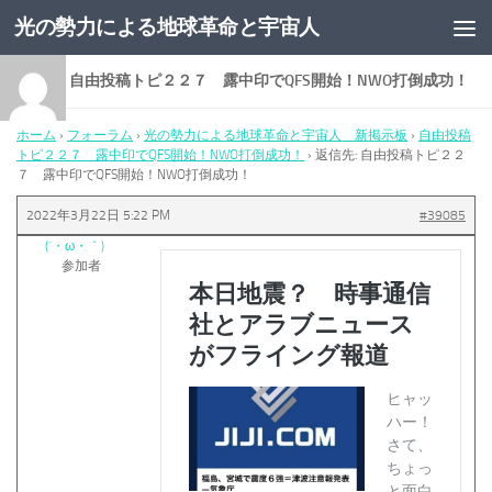
光の勢力による地球革命と宇宙人
コンテンツへスキップ
返信先: 自由投稿トピ２２７ 露中印でQFS開始！NWO打倒成功！
ホーム
›
フォーラム
›
光の勢力による地球革命と宇宙人 新掲示板
›
自由投稿
トピ２２７ 露中印でQFS開始！NWO打倒成功！
›
返信先: 自由投稿トピ２２
７ 露中印でQFS開始！NWO打倒成功！
2022年3月22日 5:22 PM
#39085
(´・ω・｀)
参加者