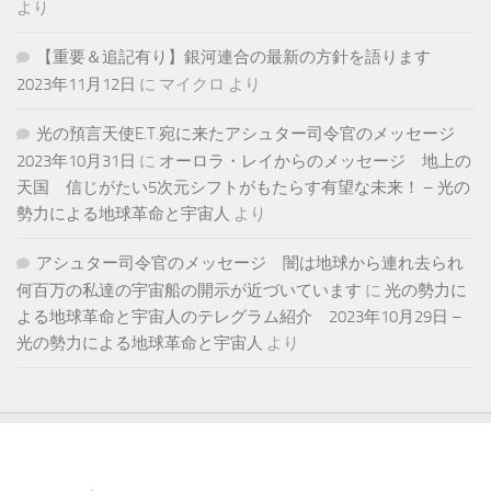
より
【重要＆追記有り】銀河連合の最新の方針を語ります
2023年11月12日
に
マイクロ
より
光の預言天使E.T.宛に来たアシュター司令官のメッセージ
2023年10月31日
に
オーロラ・レイからのメッセージ 地上の
天国 信じがたい5次元シフトがもたらす有望な未来！ – 光の
勢力による地球革命と宇宙人
より
アシュター司令官のメッセージ 闇は地球から連れ去られ
何百万の私達の宇宙船の開示が近づいています
に
光の勢力に
よる地球革命と宇宙人のテレグラム紹介 2023年10月29日 –
光の勢力による地球革命と宇宙人
より