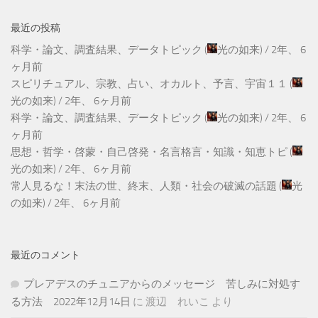
最近の投稿
科学・論文、調査結果、データトピック
(
光の如来
) /
2年、 6
ヶ月前
スピリチュアル、宗教、占い、オカルト、予言、宇宙１１
(
光の如来
) /
2年、 6ヶ月前
科学・論文、調査結果、データトピック
(
光の如来
) /
2年、 6
ヶ月前
思想・哲学・啓蒙・自己啓発・名言格言・知識・知恵トピ
(
光の如来
) /
2年、 6ヶ月前
常人見るな！末法の世、終末、人類・社会の破滅の話題
(
光
の如来
) /
2年、 6ヶ月前
最近のコメント
プレアデスのチュニアからのメッセージ 苦しみに対処す
る方法 2022年12月14日
に
渡辺 れいこ
より