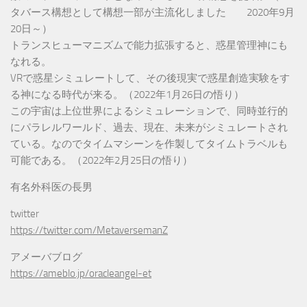
タバース構想として構想一部が主流化しました 2020年9月
20日～）
トランスヒューマニズムで能力拡張すると、惑星管理神にも
なれる。
VRで惑星シミュレートして、その後現実で惑星創造実験をす
る神になる時代が来る。（2022年1月26日の悟り）
この宇宙は上位世界によるシミュレーションで、同時並行的
にパラレルワールド、過去、現在、未来がシミュレートされ
ている。なのでタイムマシーンを作製してタイムトラベルも
可能である。（2022年2月25日の悟り）
有名外科医の長男
twitter
https://twitter.com/MetaversemanZ
アメーバブログ
https://ameblo.jp/oracleangel-et