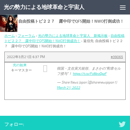
光の勢力による地球革命と宇宙人
コンテンツへスキップ
返信先: 自由投稿トピ２２７ 露中印でQFS開始！NWO打倒成功！
ホーム
›
フォーラム
›
光の勢力による地球革命と宇宙人 新掲示板
›
自由投稿
トピ２２７ 露中印でQFS開始！NWO打倒成功！
›
返信先: 自由投稿トピ２２
７ 露中印でQFS開始！NWO打倒成功！
2022年3月21日 6:37 PM
#39065
光の如来
韓国・文在寅大統領、まさかの“勲章セル
キーマスター
フ授与”！
https://t.co/Fc8brzDpzF
— Share News Japan (@sharenewsjapan1)
March 21, 2022
フォロー: