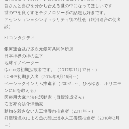
皆さんと喜びを分かち合える世の中になってほしいです
世の中を良くするテクノロジー系の話題も好きです。
アセンション＝シンギュラリティ後の社会（銀河連合の使者
談）
ETコンタクティ
銀河連合及び多次元銀河共同体所属
日本神界の神の臣下
地球イノベーター
Qanon最初期拡散者です。（2017年11月12日～）
COBRA初期参入者（2014年8月16日～）
ベーシックインカム推進者（2003年～、ひろゆき、ホリエモ
ンにBIを教える）
医療用大麻合法化活動家（目標達成済み）
安楽死合法化活動家
動物を殺さない人工培養肉推進者（2011年～）
好適環境水による魚の陸上淡水人工養殖推進者（2018年3月
～）