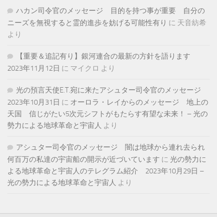
ハカン司令官のメッセージ 目的を持つ事が重要 自分の
ニーズを無視すると霊的進歩を妨げる可能性有り
に
天音紡希
より
【重要＆追記有り】銀河連合の最新の方針を語ります
2023年11月12日
に
マイクロ
より
光の預言天使E.T.宛に来たアシュター司令官のメッセージ
2023年10月31日
に
オーロラ・レイからのメッセージ 地上の
天国 信じがたい5次元シフトがもたらす有望な未来！ – 光の
勢力による地球革命と宇宙人
より
アシュター司令官のメッセージ 闇は地球から連れ去られ
何百万の私達の宇宙船の開示が近づいています
に
光の勢力に
よる地球革命と宇宙人のテレグラム紹介 2023年10月29日 –
光の勢力による地球革命と宇宙人
より