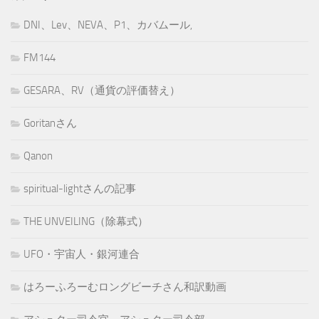
DNI、Lev、NEVA、P1、カバムール,
FM144
GESARA、RV（通貨の評価替え）
Goritanさん
Qanon
spiritual-lightさんの記事
THE UNVEILING（除幕式）
UFO・宇宙人・銀河連合
はろーふろーむロングビーチさん和訳動画