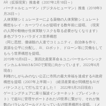
AR（拡張現実）推進者（2007年2月18日～）
バーチャルヒューマン（デジタルヒューマン）推進（2018年3
月26日～）
人体実験シミュレーターによる薬物の人体実験シミュレート
構想をレイ・カーツワイルが提唱する数年前に提唱。（現実
の人間や動物が生体実験リスクを取る必要がなくなります）
多色プラウトパラダイス世界構想
（同じ思想、価値観の人達でコミュニティ、自治体を作り、
資源を公平に分配し、AI、ロボット、ドローン等に労働をして
もらう世界構想を提唱。
2015年10月6日～、第四次産業革命＆ユニバーサルベーシック
インカム＆Web3＆DAOで実現に向かっています。2022年6月
現在）
利権のしがらみのない公正に市民の最大幸福を達成するAI政府
構想を提唱（2007年上半期～）（経済産業省が同構想をAIガ
バナンスとして打ち立てました！ 2022年5月25日現在）
ゲーミングチェアに座り脳波インターネット（ブレインネッ
ト）で超AIに管理サポートされたVR世界に繋がり、それが無
数のパラレルワールドとなっているVR世界構想を提唱。（メ