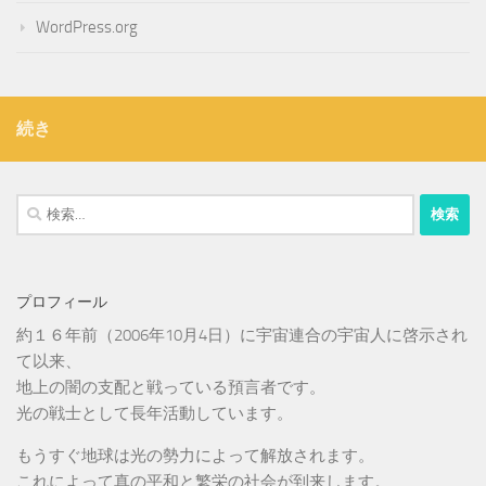
WordPress.org
続き
検
索:
プロフィール
約１６年前（2006年10月4日）に宇宙連合の宇宙人に啓示され
て以来、
地上の闇の支配と戦っている預言者です。
光の戦士として長年活動しています。
もうすぐ地球は光の勢力によって解放されます。
これによって真の平和と繁栄の社会が到来します。