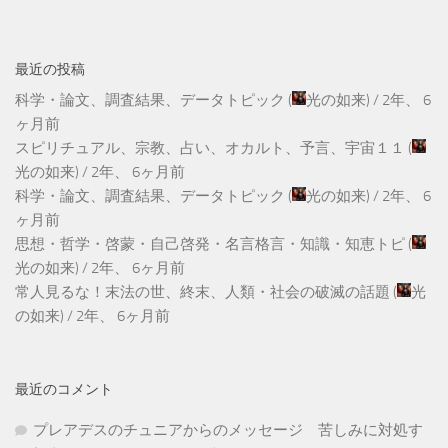
最近の投稿
科学・論文、調査結果、データトピック
(
光の如来
) /
2年、 6
ヶ月前
スピリチュアル、宗教、占い、オカルト、予言、宇宙１１
(
光の如来
) /
2年、 6ヶ月前
科学・論文、調査結果、データトピック
(
光の如来
) /
2年、 6
ヶ月前
思想・哲学・啓蒙・自己啓発・名言格言・知識・知恵トピ
(
光の如来
) /
2年、 6ヶ月前
常人見るな！末法の世、終末、人類・社会の破滅の話題
(
光
の如来
) /
2年、 6ヶ月前
最近のコメント
プレアデスのチュニアからのメッセージ 苦しみに対処す