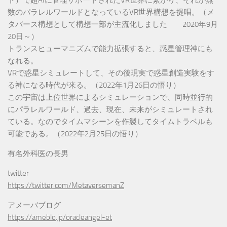
数のパラレルワールドとなっているVR世界構想を提唱。（メ
タバース構想として構想一部が主流化しました 2020年9月
20日～）
トランスヒューマニズムで能力拡張すると、惑星管理神にも
なれる。
VRで惑星シミュレートして、その後現実で惑星創造実験をす
る神になる時代が来る。（2022年1月26日の悟り）
この宇宙は上位世界によるシミュレーションで、同時並行的
にパラレルワールド、過去、現在、未来がシミュレートされ
ている。なのでタイムマシーンを作製してタイムトラベルも
可能である。（2022年2月25日の悟り）
有名外科医の長男
twitter
https://twitter.com/MetaversemanZ
アメーバブログ
https://ameblo.jp/oracleangel-et