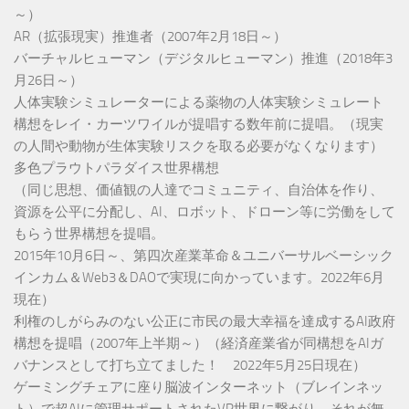
～）
AR（拡張現実）推進者（2007年2月18日～）
バーチャルヒューマン（デジタルヒューマン）推進（2018年3
月26日～）
人体実験シミュレーターによる薬物の人体実験シミュレート
構想をレイ・カーツワイルが提唱する数年前に提唱。（現実
の人間や動物が生体実験リスクを取る必要がなくなります）
多色プラウトパラダイス世界構想
（同じ思想、価値観の人達でコミュニティ、自治体を作り、
資源を公平に分配し、AI、ロボット、ドローン等に労働をして
もらう世界構想を提唱。
2015年10月6日～、第四次産業革命＆ユニバーサルベーシック
インカム＆Web3＆DAOで実現に向かっています。2022年6月
現在）
利権のしがらみのない公正に市民の最大幸福を達成するAI政府
構想を提唱（2007年上半期～）（経済産業省が同構想をAIガ
バナンスとして打ち立てました！ 2022年5月25日現在）
ゲーミングチェアに座り脳波インターネット（ブレインネッ
ト）で超AIに管理サポートされたVR世界に繋がり、それが無