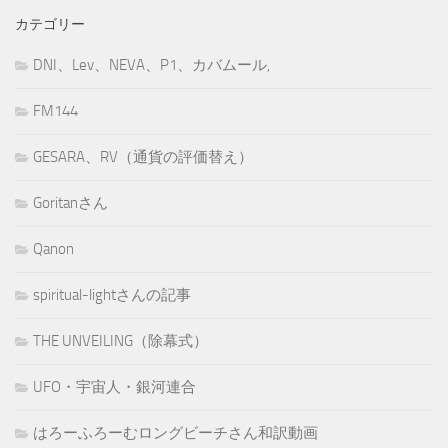
カテゴリー
DNI、Lev、NEVA、P1、カバムール,
FM144
GESARA、RV（通貨の評価替え）
Goritanさん
Qanon
spiritual-lightさんの記事
THE UNVEILING（除幕式）
UFO・宇宙人・銀河連合
はろーふろーむロングビーチさん和訳動画