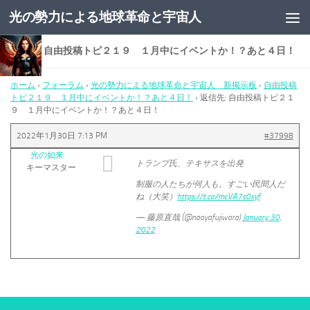
光の勢力による地球革命と宇宙人
コンテンツへスキップ
返信先: 自由投稿トピ２１９ １月中にイベントか！？あと４日！
ホーム
›
フォーラム
›
光の勢力による地球革命と宇宙人 新掲示板
›
自由投稿
トピ２１９ １月中にイベントか！？あと４日！
›
返信先: 自由投稿トピ２１
９ １月中にイベントか！？あと４日！
2022年1月30日 7:13 PM
#37998
光の如来
トランプ氏、テキサスを出発
キーマスター
制服の人たちが何人も。すごい民間人だ
ね（大笑）
https://t.co/mcVA7s0xyf
— 藤原直哉 (@naoyafujiwara)
January 30,
2022