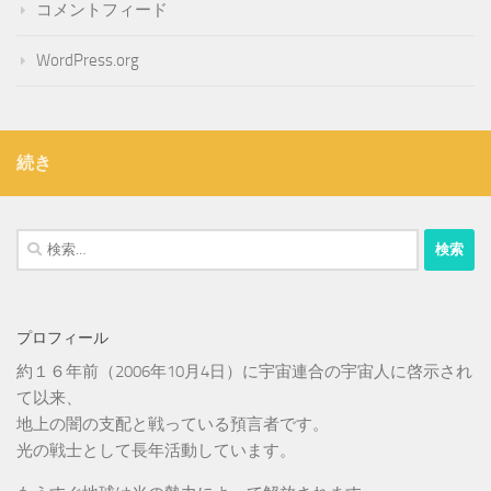
コメントフィード
WordPress.org
続き
検
索:
プロフィール
約１６年前（2006年10月4日）に宇宙連合の宇宙人に啓示され
て以来、
地上の闇の支配と戦っている預言者です。
光の戦士として長年活動しています。