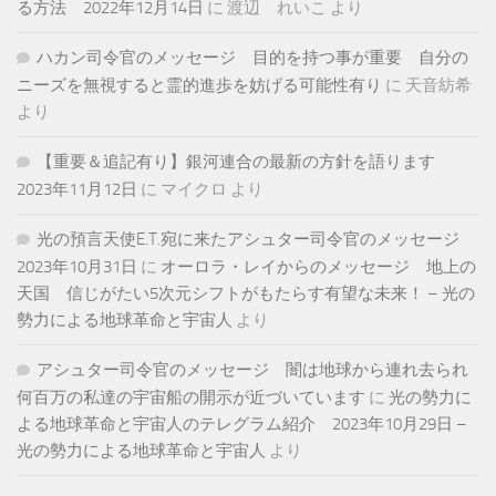
る方法 2022年12月14日
に
渡辺 れいこ
より
ハカン司令官のメッセージ 目的を持つ事が重要 自分の
ニーズを無視すると霊的進歩を妨げる可能性有り
に
天音紡希
より
【重要＆追記有り】銀河連合の最新の方針を語ります
2023年11月12日
に
マイクロ
より
光の預言天使E.T.宛に来たアシュター司令官のメッセージ
2023年10月31日
に
オーロラ・レイからのメッセージ 地上の
天国 信じがたい5次元シフトがもたらす有望な未来！ – 光の
勢力による地球革命と宇宙人
より
アシュター司令官のメッセージ 闇は地球から連れ去られ
何百万の私達の宇宙船の開示が近づいています
に
光の勢力に
よる地球革命と宇宙人のテレグラム紹介 2023年10月29日 –
光の勢力による地球革命と宇宙人
より