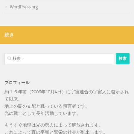
WordPress.org
続き
検
索:
プロフィール
約１６年前（2006年10月4日）に宇宙連合の宇宙人に啓示され
て以来、
地上の闇の支配と戦っている預言者です。
光の戦士として長年活動しています。
もうすぐ地球は光の勢力によって解放されます。
これによって真の平和と繁栄の社会が到来します。