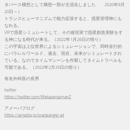
タバース構想として構想一部が主流化しました 2020年9月
20日～）
トランスヒューマニズムで能力拡張すると、惑星管理神にも
なれる。
VRで惑星シミュレートして、その後現実で惑星創造実験をす
る神になる時代が来る。（2022年1月26日の悟り）
この宇宙は上位世界によるシミュレーションで、同時並行的
にパラレルワールド、過去、現在、未来がシミュレートされ
ている。なのでタイムマシーンを作製してタイムトラベルも
可能である。（2022年2月25日の悟り）
有名外科医の長男
twitter
https://twitter.com/MetaversemanZ
アメーバブログ
https://ameblo.jp/oracleangel-et