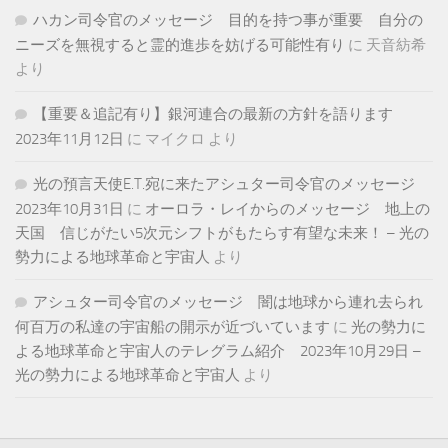
ハカン司令官のメッセージ 目的を持つ事が重要 自分の
ニーズを無視すると霊的進歩を妨げる可能性有り
に
天音紡希
より
【重要＆追記有り】銀河連合の最新の方針を語ります
2023年11月12日
に
マイクロ
より
光の預言天使E.T.宛に来たアシュター司令官のメッセージ
2023年10月31日
に
オーロラ・レイからのメッセージ 地上の
天国 信じがたい5次元シフトがもたらす有望な未来！ – 光の
勢力による地球革命と宇宙人
より
アシュター司令官のメッセージ 闇は地球から連れ去られ
何百万の私達の宇宙船の開示が近づいています
に
光の勢力に
よる地球革命と宇宙人のテレグラム紹介 2023年10月29日 –
光の勢力による地球革命と宇宙人
より