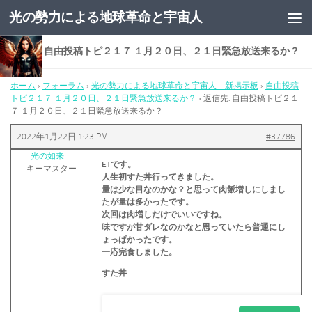
光の勢力による地球革命と宇宙人
コンテンツへスキップ
返信先: 自由投稿トピ２１７ １月２０日、２１日緊急放送来るか？
ホーム
›
フォーラム
›
光の勢力による地球革命と宇宙人 新掲示板
›
自由投稿
トピ２１７ １月２０日、２１日緊急放送来るか？
›
返信先: 自由投稿トピ２１
７ １月２０日、２１日緊急放送来るか？
2022年1月22日 1:23 PM
#37786
光の如来
ETです。
キーマスター
人生初すた丼行ってきました。
量は少な目なのかな？と思って肉飯増しにしまし
たが量は多かったです。
次回は肉増しだけでいいですね。
味ですが甘ダレなのかなと思っていたら普通にし
ょっぱかったです。
一応完食しました。
すた丼