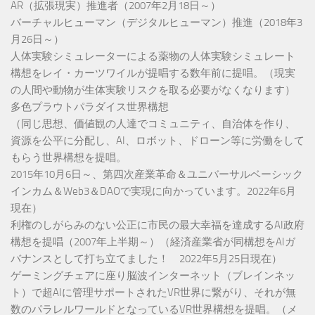
AR（拡張現実）推進者（2007年2月18日～）
バーチャルヒューマン（デジタルヒューマン）推進（2018年3
月26日～）
人体実験シミュレーターによる薬物の人体実験シミュレート
構想をレイ・カーツワイルが提唱する数年前に提唱。（現実
の人間や動物が生体実験リスクを取る必要がなくなります）
多色プラウトパラダイス世界構想
（同じ思想、価値観の人達でコミュニティ、自治体を作り、
資源を公平に分配し、AI、ロボット、ドローン等に労働をして
もらう世界構想を提唱。
2015年10月6日～、第四次産業革命＆ユニバーサルベーシック
インカム＆Web3＆DAOで実現に向かっています。2022年6月
現在）
利権のしがらみのない公正に市民の最大幸福を達成するAI政府
構想を提唱（2007年上半期～）（経済産業省が同構想をAIガ
バナンスとして打ち立てました！ 2022年5月25日現在）
ゲーミングチェアに座り脳波インターネット（ブレインネッ
ト）で超AIに管理サポートされたVR世界に繋がり、それが無
数のパラレルワールドとなっているVR世界構想を提唱。（メ