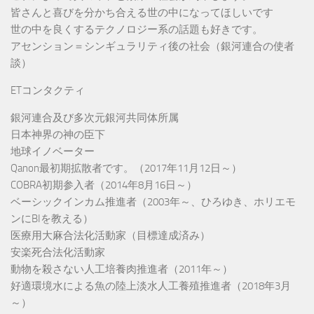
皆さんと喜びを分かち合える世の中になってほしいです
世の中を良くするテクノロジー系の話題も好きです。
アセンション＝シンギュラリティ後の社会（銀河連合の使者
談）
ETコンタクティ
銀河連合及び多次元銀河共同体所属
日本神界の神の臣下
地球イノベーター
Qanon最初期拡散者です。（2017年11月12日～）
COBRA初期参入者（2014年8月16日～）
ベーシックインカム推進者（2003年～、ひろゆき、ホリエモ
ンにBIを教える）
医療用大麻合法化活動家（目標達成済み）
安楽死合法化活動家
動物を殺さない人工培養肉推進者（2011年～）
好適環境水による魚の陸上淡水人工養殖推進者（2018年3月
～）