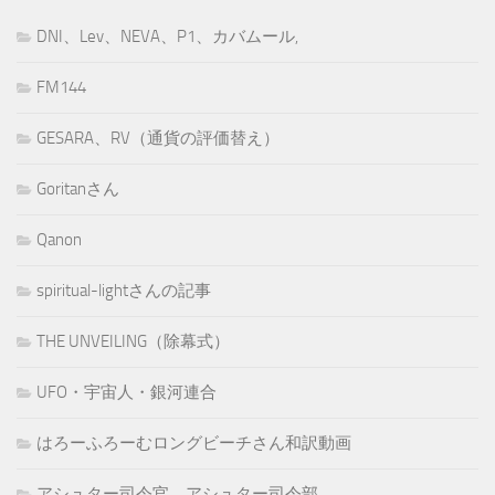
DNI、Lev、NEVA、P1、カバムール,
FM144
GESARA、RV（通貨の評価替え）
Goritanさん
Qanon
spiritual-lightさんの記事
THE UNVEILING（除幕式）
UFO・宇宙人・銀河連合
はろーふろーむロングビーチさん和訳動画
アシュター司令官、アシュター司令部