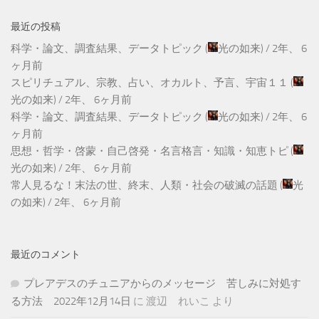
最近の投稿
科学・論文、調査結果、データトピック
(
光の如来
) /
2年、 6
ヶ月前
スピリチュアル、宗教、占い、オカルト、予言、宇宙１１
(
光の如来
) /
2年、 6ヶ月前
科学・論文、調査結果、データトピック
(
光の如来
) /
2年、 6
ヶ月前
思想・哲学・啓蒙・自己啓発・名言格言・知識・知恵トピ
(
光の如来
) /
2年、 6ヶ月前
常人見るな！末法の世、終末、人類・社会の破滅の話題
(
光
の如来
) /
2年、 6ヶ月前
最近のコメント
プレアデスのチュニアからのメッセージ 苦しみに対処す
る方法 2022年12月14日
に
渡辺 れいこ
より