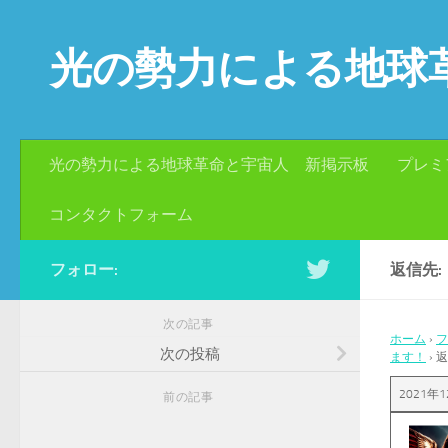
コンテンツへスキップ
光の勢力による地球
光の勢力による地球革命と宇宙人 新掲示板
プレミ
コンタクトフォーム
フォロー:
返信先
次の記事
ホーム
›
フ
次の投稿
ます！
›
返
2021年1
前の記事