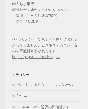
ゆうちょ銀行
記号番号：総合：10370-84078291
（普通：〇三八店 8407829）
ヒグチ ノリユキ
ペイパル（不正でちゃんと振り込まれる
かわかりません、ビジネスアカウントな
ので手数料も引かれます）
https://paypal.me/oracleangel/
カテゴリー
DNI、Lev、NEVA、P1、カバムール,
FM144
GESARA、RV（通貨の評価替え）