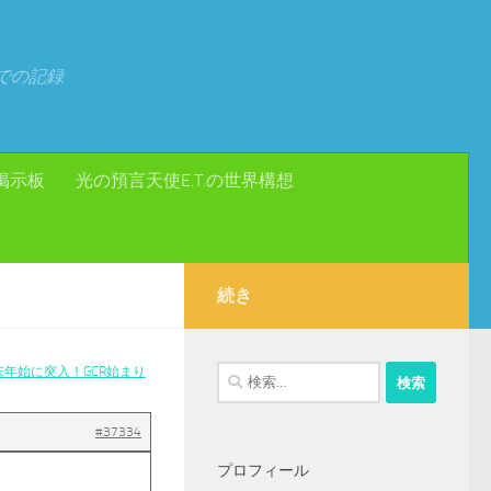
での記録
掲示板
光の預言天使E.T.の世界構想
続き
年始に突入！GCR始まり
検
索:
#37334
プロフィール