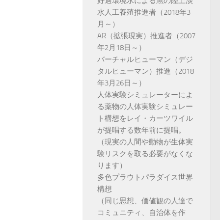
好適環境水による魚の陸上淡
水人工養殖推進者（2018年3
月～）
AR（拡張現実）推進者（2007
年2月18日～）
バーチャルヒューマン（デジ
タルヒューマン）推進（2018
年3月26日～）
人体実験シミュレーターによ
る薬物の人体実験シミュレー
ト構想をレイ・カーツワイル
が提唱する数年前に提唱。
（現実の人間や動物が生体実
験リスクを取る必要がなくな
ります）
多色プラウトパラダイス世界
構想
（同じ思想、価値観の人達で
コミュニティ、自治体を作