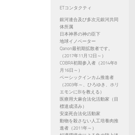
ETコンタクティ
銀河連合及び多次元銀河共同
体所属
日本神界の神の臣下
地球イノベーター
Qanon最初期拡散者です。
（2017年11月12日～）
COBRA初期参入者（2014年8
月16日～）
ベーシックインカム推進者
（2003年～、ひろゆき、ホリ
エモンにBIを教える）
医療用大麻合法化活動家（目
標達成済み）
安楽死合法化活動家
動物を殺さない人工培養肉推
進者（2011年～）