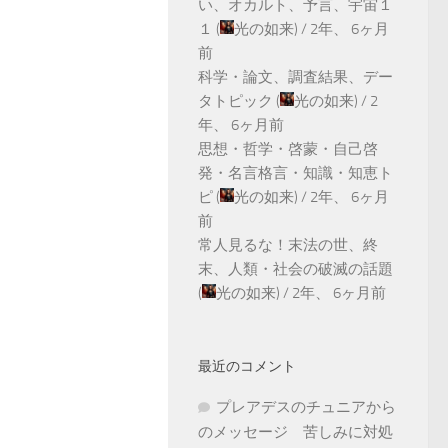
い、オカルト、予言、宇宙１
１
(
光の如来
) /
2年、 6ヶ月
前
科学・論文、調査結果、デー
タトピック
(
光の如来
) /
2
年、 6ヶ月前
思想・哲学・啓蒙・自己啓
発・名言格言・知識・知恵ト
ピ
(
光の如来
) /
2年、 6ヶ月
前
常人見るな！末法の世、終
末、人類・社会の破滅の話題
(
光の如来
) /
2年、 6ヶ月前
最近のコメント
プレアデスのチュニアから
のメッセージ 苦しみに対処