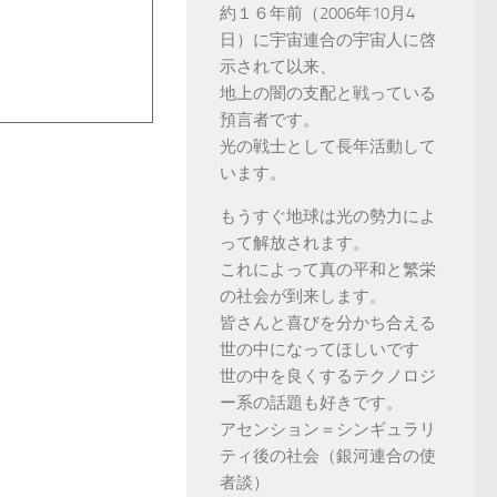
約１６年前（2006年10月4
日）に宇宙連合の宇宙人に啓
示されて以来、
地上の闇の支配と戦っている
預言者です。
光の戦士として長年活動して
います。
もうすぐ地球は光の勢力によ
って解放されます。
これによって真の平和と繁栄
の社会が到来します。
皆さんと喜びを分かち合える
世の中になってほしいです
世の中を良くするテクノロジ
ー系の話題も好きです。
アセンション＝シンギュラリ
ティ後の社会（銀河連合の使
者談）