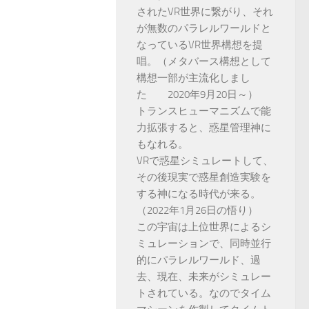
されたVR世界に繋がり、それ
が無数のパラレルワールドと
なっているVR世界構想を提
唱。（メタバース構想として
構想一部が主流化しまし
た 2020年9月20日～）
トランスヒューマニズムで能
力拡張すると、惑星管理神に
もなれる。
VRで惑星シミュレートして、
その後現実で惑星創造実験を
する神になる時代が来る。
（2022年1月26日の悟り）
この宇宙は上位世界によるシ
ミュレーションで、同時並行
的にパラレルワールド、過
去、現在、未来がシミュレー
トされている。なのでタイム