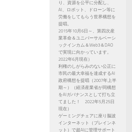
り、資源を公平に分配し、
AI、ロボット、ドローン等に
労働をしてもらう世界構想を
提唱。
2015年10月6日～、第四次産
業革命＆ユニバーサルベーシ
ックインカム＆Web3＆DAO
で実現に向かっています。
2022年6月現在）
利権のしがらみのない公正に
市民の最大幸福を達成するAI
政府構想を提唱（2007年上半
期～）（経済産業省が同構想
をAIガバナンスとして打ち立
てました！ 2022年5月25日
現在）
ゲーミングチェアに座り脳波
インターネット（ブレインネ
ット）で超AIに管理サポート