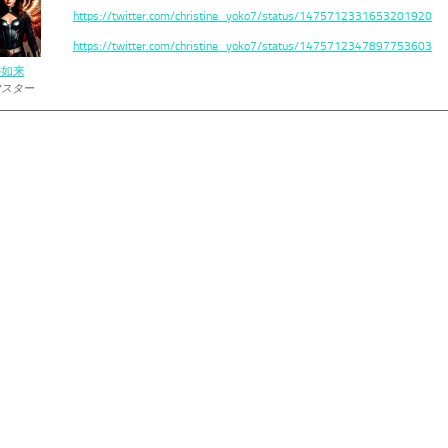
https://twitter.com/christine_yoko7/status/1475712331653201920
https://twitter.com/christine_yoko7/status/1475712347897753603
の如来
マスター