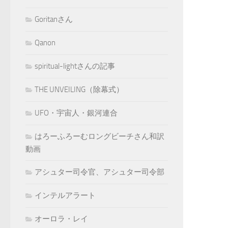
Goritanさん
Qanon
spiritual-lightさんの記事
THE UNVEILING（除幕式）
UFO・宇宙人・銀河連合
はろーふろーむロングビーチさん和訳
動画
アシュター司令官、アシュター司令部
インテルアラート
オーロラ・レイ