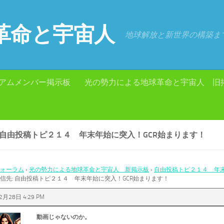
革命と宇宙人
地球解放と新世界の構築ま
アムメンバー掲示板
光の勢力による地球革命と宇宙人 旧
: 自由投稿トピ２１４ 年末年始に突入！GCR始まります！
ォーラム
›
光の勢力による地球革命と宇宙人 新掲示板
›
自由投稿トピ２１４ 年末
信先: 自由投稿トピ２１４ 年末年始に突入！GCR始まります！
2月28日 4:29 PM
動画じゃないのか。