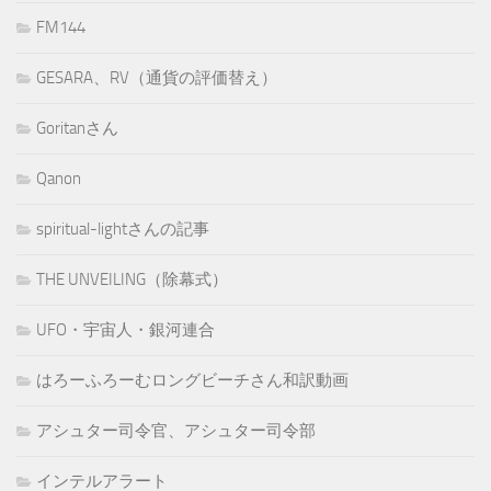
FM144
GESARA、RV（通貨の評価替え）
Goritanさん
Qanon
spiritual-lightさんの記事
THE UNVEILING（除幕式）
UFO・宇宙人・銀河連合
はろーふろーむロングビーチさん和訳動画
アシュター司令官、アシュター司令部
インテルアラート