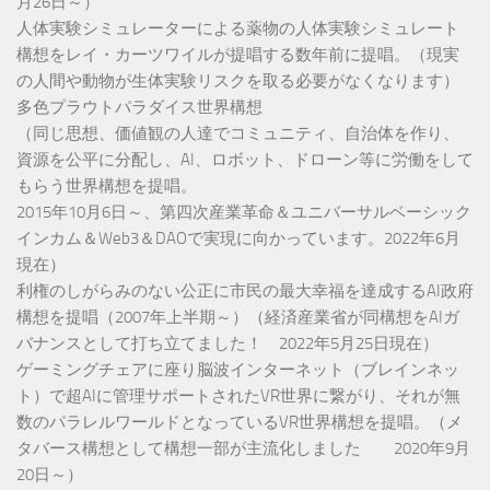
月26日～）
人体実験シミュレーターによる薬物の人体実験シミュレート
構想をレイ・カーツワイルが提唱する数年前に提唱。（現実
の人間や動物が生体実験リスクを取る必要がなくなります）
多色プラウトパラダイス世界構想
（同じ思想、価値観の人達でコミュニティ、自治体を作り、
資源を公平に分配し、AI、ロボット、ドローン等に労働をして
もらう世界構想を提唱。
2015年10月6日～、第四次産業革命＆ユニバーサルベーシック
インカム＆Web3＆DAOで実現に向かっています。2022年6月
現在）
利権のしがらみのない公正に市民の最大幸福を達成するAI政府
構想を提唱（2007年上半期～）（経済産業省が同構想をAIガ
バナンスとして打ち立てました！ 2022年5月25日現在）
ゲーミングチェアに座り脳波インターネット（ブレインネッ
ト）で超AIに管理サポートされたVR世界に繋がり、それが無
数のパラレルワールドとなっているVR世界構想を提唱。（メ
タバース構想として構想一部が主流化しました 2020年9月
20日～）