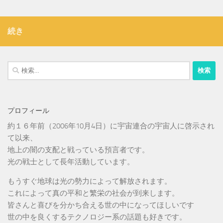
続き
検
索:
プロフィール
約１６年前（2006年10月4日）に宇宙連合の宇宙人に啓示され
て以来、
地上の闇の支配と戦っている預言者です。
光の戦士として長年活動しています。
もうすぐ地球は光の勢力によって解放されます。
これによって真の平和と繁栄の社会が到来します。
皆さんと喜びを分かち合える世の中になってほしいです
世の中を良くするテクノロジー系の話題も好きです。