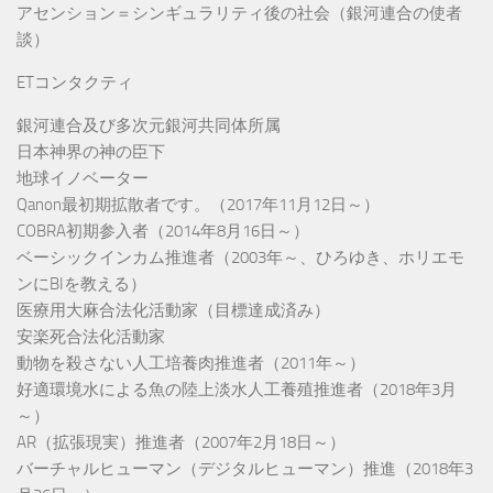
アセンション＝シンギュラリティ後の社会（銀河連合の使者
談）
ETコンタクティ
銀河連合及び多次元銀河共同体所属
日本神界の神の臣下
地球イノベーター
Qanon最初期拡散者です。（2017年11月12日～）
COBRA初期参入者（2014年8月16日～）
ベーシックインカム推進者（2003年～、ひろゆき、ホリエモ
ンにBIを教える）
医療用大麻合法化活動家（目標達成済み）
安楽死合法化活動家
動物を殺さない人工培養肉推進者（2011年～）
好適環境水による魚の陸上淡水人工養殖推進者（2018年3月
～）
AR（拡張現実）推進者（2007年2月18日～）
バーチャルヒューマン（デジタルヒューマン）推進（2018年3