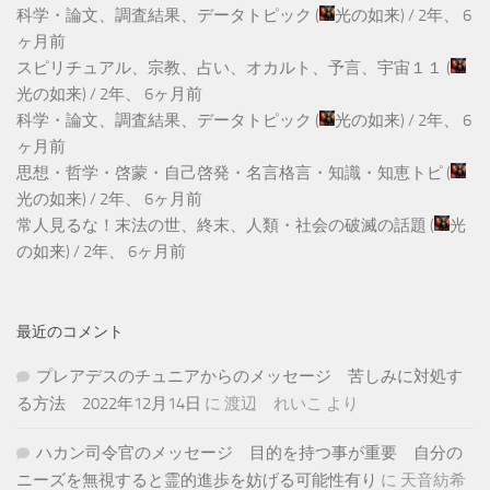
科学・論文、調査結果、データトピック
(
光の如来
) /
2年、 6
ヶ月前
スピリチュアル、宗教、占い、オカルト、予言、宇宙１１
(
光の如来
) /
2年、 6ヶ月前
科学・論文、調査結果、データトピック
(
光の如来
) /
2年、 6
ヶ月前
思想・哲学・啓蒙・自己啓発・名言格言・知識・知恵トピ
(
光の如来
) /
2年、 6ヶ月前
常人見るな！末法の世、終末、人類・社会の破滅の話題
(
光
の如来
) /
2年、 6ヶ月前
最近のコメント
プレアデスのチュニアからのメッセージ 苦しみに対処す
る方法 2022年12月14日
に
渡辺 れいこ
より
ハカン司令官のメッセージ 目的を持つ事が重要 自分の
ニーズを無視すると霊的進歩を妨げる可能性有り
に
天音紡希