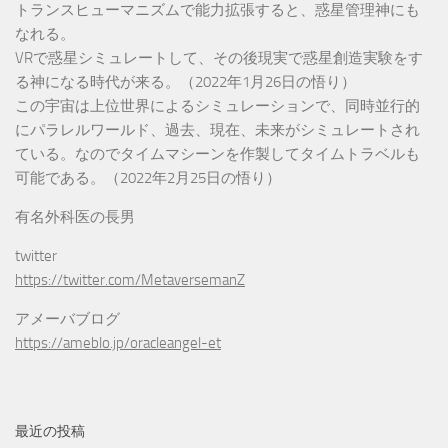
トランスヒューマニズムで能力拡張すると、惑星管理神にも
なれる。
VRで惑星シミュレートして、その後現実で惑星創造実験をす
る神になる時代が来る。（2022年1月26日の悟り）
この宇宙は上位世界によるシミュレーションで、同時並行的
にパラレルワールド、過去、現在、未来がシミュレートされ
ている。なのでタイムマシーンを作製してタイムトラベルも
可能である。（2022年2月25日の悟り）
有名外科医の長男
twitter
https://twitter.com/MetaversemanZ
アメーバブログ
https://ameblo.jp/oracleangel-et
最近の投稿