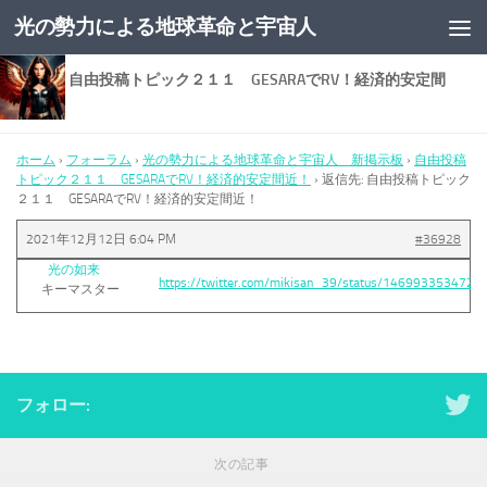
光の勢力による地球革命と宇宙人
コンテンツへスキップ
返信先: 自由投稿トピック２１１ GESARAでRV！経済的安定間
近！
ホーム
›
フォーラム
›
光の勢力による地球革命と宇宙人 新掲示板
›
自由投稿
トピック２１１ GESARAでRV！経済的安定間近！
›
返信先: 自由投稿トピック
２１１ GESARAでRV！経済的安定間近！
2021年12月12日 6:04 PM
#36928
光の如来
https://twitter.com/mikisan_39/status/146993353472
キーマスター
フォロー:
次の記事