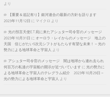
より
【重要＆追記有り】銀河連合の最新の方針を語ります
2023年11月12日
に
マイクロ
より
光の預言天使E.T.宛に来たアシュター司令官のメッセージ
2023年10月31日
に
オーロラ・レイからのメッセージ 地上の
天国 信じがたい5次元シフトがもたらす有望な未来！ – 光の
勢力による地球革命と宇宙人
より
アシュター司令官のメッセージ 闇は地球から連れ去られ
何百万の私達の宇宙船の開示が近づいています
に
光の勢力に
よる地球革命と宇宙人のテレグラム紹介 2023年10月29日 –
光の勢力による地球革命と宇宙人
より