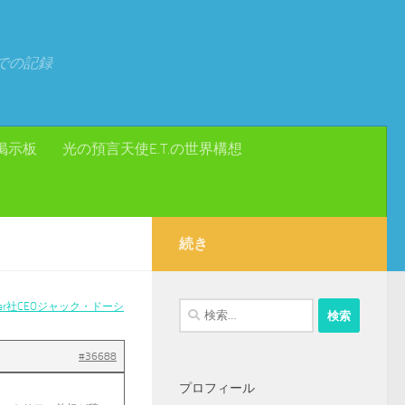
での記録
掲示板
光の預言天使E.T.の世界構想
続き
ter社CEOジャック・ドーシ
検
索:
#36688
プロフィール