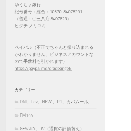
ゆうちょ銀行
記号番号：総合：10370-84078291
（普通：〇三八店 8407829）
ヒグチ ノリユキ
ペイパル（不正でちゃんと振り込まれる
かわかりません、ビジネスアカウントな
ので手数料も引かれます）
https://paypal.me/oracleangel/
カテゴリー
DNI、Lev、NEVA、P1、カバムール,
FM144
GESARA、RV（通貨の評価替え）