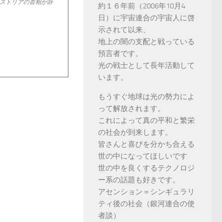
ストリアの首相が辞
約１６年前（2006年10月4
日）に宇宙連合の宇宙人に啓
示されて以来、
地上の闇の支配と戦っている
預言者です。
光の戦士として長年活動して
います。
もうすぐ地球は光の勢力によ
って解放されます。
これによって真の平和と繁栄
の社会が到来します。
皆さんと喜びを分かち合える
世の中になってほしいです
世の中を良くするテクノロジ
ー系の話題も好きです。
アセンション＝シンギュラリ
ティ後の社会（銀河連合の使
者談）