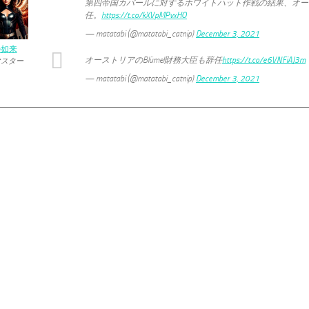
第四帝国カバールに対するホワイトハット作戦の結果、オー
任。
https://t.co/kXVpMPvxHO
— matatabi (@matatabi_catnip)
December 3, 2021
の如来
オーストリアのBlümel財務大臣も辞任
https://t.co/e6VNFiAJ3m
マスター
— matatabi (@matatabi_catnip)
December 3, 2021