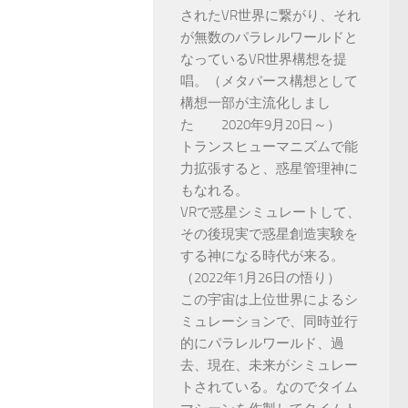
されたVR世界に繋がり、それ
が無数のパラレルワールドと
なっているVR世界構想を提
唱。（メタバース構想として
構想一部が主流化しまし
た 2020年9月20日～）
トランスヒューマニズムで能
力拡張すると、惑星管理神に
もなれる。
VRで惑星シミュレートして、
その後現実で惑星創造実験を
する神になる時代が来る。
（2022年1月26日の悟り）
この宇宙は上位世界によるシ
ミュレーションで、同時並行
的にパラレルワールド、過
去、現在、未来がシミュレー
トされている。なのでタイム