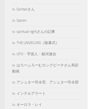
Goritanさん
Qanon
spiritual-lightさんの記事
THE UNVEILING（除幕式）
UFO・宇宙人・銀河連合
はろーふろーむロングビーチさん和訳
動画
アシュター司令官、アシュター司令部
インテルアラート
オーロラ・レイ