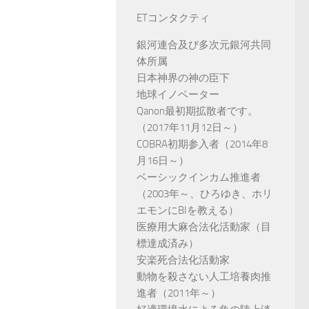
ETコンタクティ
銀河連合及び多次元銀河共同
体所属
日本神界の神の臣下
地球イノベーター
Qanon最初期拡散者です。
（2017年11月12日～）
COBRA初期参入者（2014年8
月16日～）
ベーシックインカム推進者
（2003年～、ひろゆき、ホリ
エモンにBIを教える）
医療用大麻合法化活動家（目
標達成済み）
安楽死合法化活動家
動物を殺さない人工培養肉推
進者（2011年～）