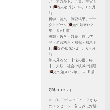
い、オカルト、予言、宇宙１
１
(
光の如来
) /
2年、 6ヶ月
前
科学・論文、調査結果、デー
タトピック
(
光の如来
) /
2
年、 6ヶ月前
思想・哲学・啓蒙・自己啓
発・名言格言・知識・知恵ト
ピ
(
光の如来
) /
2年、 6ヶ月
前
常人見るな！末法の世、終
末、人類・社会の破滅の話題
(
光の如来
) /
2年、 6ヶ月前
最近のコメント
プレアデスのチュニアから
のメッセージ 苦しみに対処