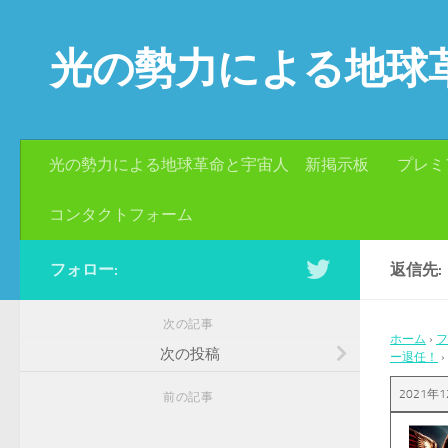
コンテンツへスキップ
光の勢力による地球
光の勢力による地球革命と宇宙人 新掲示板
プレミ
コンタクトフォーム
フォロー:
返信先:
次の記事
ホーム
›
フ
次の投稿
ー退任！
›
2021年1
前の記事