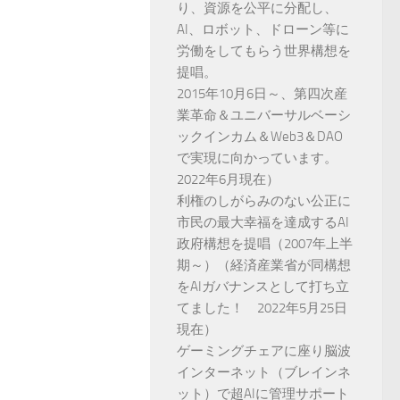
り、資源を公平に分配し、
AI、ロボット、ドローン等に
労働をしてもらう世界構想を
提唱。
2015年10月6日～、第四次産
業革命＆ユニバーサルベーシ
ックインカム＆Web3＆DAO
で実現に向かっています。
2022年6月現在）
利権のしがらみのない公正に
市民の最大幸福を達成するAI
政府構想を提唱（2007年上半
期～）（経済産業省が同構想
をAIガバナンスとして打ち立
てました！ 2022年5月25日
現在）
ゲーミングチェアに座り脳波
インターネット（ブレインネ
ット）で超AIに管理サポート