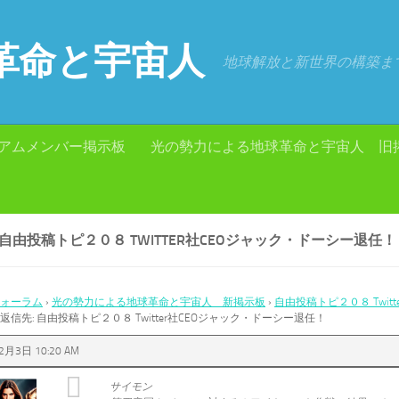
革命と宇宙人
地球解放と新世界の構築ま
アムメンバー掲示板
光の勢力による地球革命と宇宙人 旧
 自由投稿トピ２０８ TWITTER社CEOジャック・ドーシー退任！
ォーラム
›
光の勢力による地球革命と宇宙人 新掲示板
›
自由投稿トピ２０８ Twit
返信先: 自由投稿トピ２０８ Twitter社CEOジャック・ドーシー退任！
2月3日 10:20 AM
サイモン