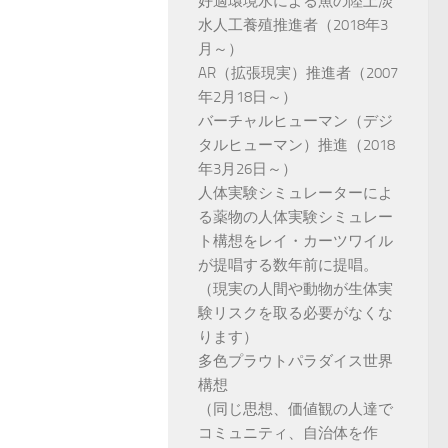
好適環境水による魚の陸上淡
水人工養殖推進者（2018年3
月～）
AR（拡張現実）推進者（2007
年2月18日～）
バーチャルヒューマン（デジ
タルヒューマン）推進（2018
年3月26日～）
人体実験シミュレーターによ
る薬物の人体実験シミュレー
ト構想をレイ・カーツワイル
が提唱する数年前に提唱。
（現実の人間や動物が生体実
験リスクを取る必要がなくな
ります）
多色プラウトパラダイス世界
構想
（同じ思想、価値観の人達で
コミュニティ、自治体を作