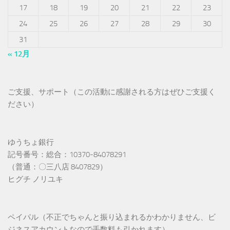
17
18
19
20
21
22
23
24
25
26
27
28
29
30
31
« 12月
ご支援、サポート（この活動に感謝される方はぜひご支援く
ださい）
ゆうちょ銀行
記号番号：総合：10370-84078291
（普通：〇三八店 8407829）
ヒグチ ノリユキ
ペイパル（不正でちゃんと振り込まれるかわかりません、ビ
ジネスアカウントなので手数料も引かれます）