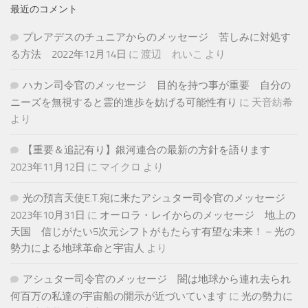
最近のコメント
プレアデスのチュニアからのメッセージ 苦しみに対処す
る方法 2022年12月14日
に
渡辺 れいこ
より
ハカン司令官のメッセージ 目的を持つ事が重要 自分の
ニーズを無視すると霊的進歩を妨げる可能性有り
に
天音紡希
より
【重要＆追記有り】銀河連合の最新の方針を語ります
2023年11月12日
に
マイクロ
より
光の預言天使E.T.宛に来たアシュター司令官のメッセージ
2023年10月31日
に
オーロラ・レイからのメッセージ 地上の
天国 信じがたい5次元シフトがもたらす有望な未来！ – 光の
勢力による地球革命と宇宙人
より
アシュター司令官のメッセージ 闇は地球から連れ去られ
何百万の私達の宇宙船の開示が近づいています
に
光の勢力に