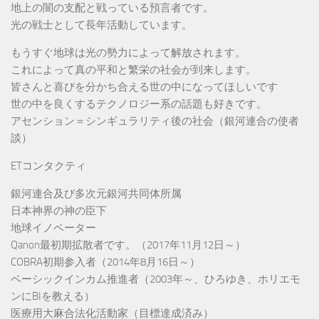
地上の闇の支配と戦っている預言者です。
光の戦士として長年活動しています。
もうすぐ地球は光の勢力によって解放されます。
これによって真の平和と繁栄の社会が到来します。
皆さんと喜びを分かち合える世の中になってほしいです
世の中を良くするテクノロジー系の話題も好きです。
アセンション＝シンギュラリティ後の社会（銀河連合の使者
談）
ETコンタクティ
銀河連合及び多次元銀河共同体所属
日本神界の神の臣下
地球イノベーター
Qanon最初期拡散者です。（2017年11月12日～）
COBRA初期参入者（2014年8月16日～）
ベーシックインカム推進者（2003年～、ひろゆき、ホリエモ
ンにBIを教える）
医療用大麻合法化活動家（目標達成済み）