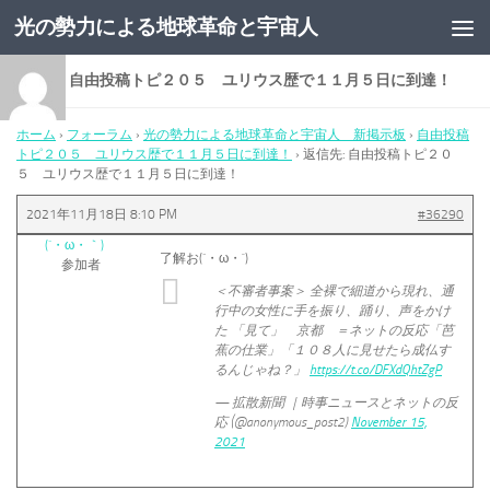
光の勢力による地球革命と宇宙人
コンテンツへスキップ
返信先: 自由投稿トピ２０５ ユリウス歴で１１月５日に到達！
ホーム
›
フォーラム
›
光の勢力による地球革命と宇宙人 新掲示板
›
自由投稿
トピ２０５ ユリウス歴で１１月５日に到達！
›
返信先: 自由投稿トピ２０
５ ユリウス歴で１１月５日に到達！
2021年11月18日 8:10 PM
#36290
(´・ω・｀)
了解お(´・ω・`)
参加者
＜不審者事案＞ 全裸で細道から現れ、通
行中の女性に手を振り、踊り、声をかけ
た 「見て」 京都 ＝ネットの反応「芭
蕉の仕業」「１０８人に見せたら成仏す
るんじゃね？」
https://t.co/DFXdQhtZgP
— 拡散新聞 ｜時事ニュースとネットの反
応 (@anonymous_post2)
November 15,
2021