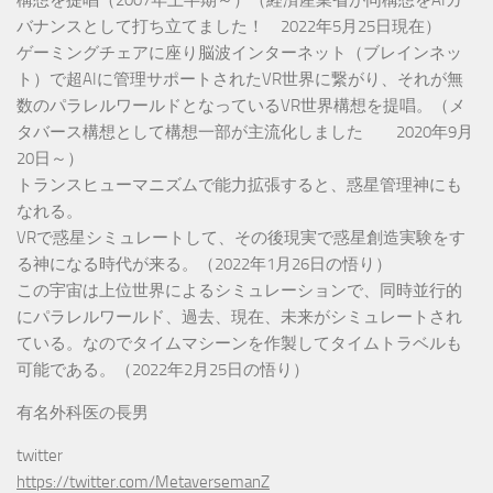
バナンスとして打ち立てました！ 2022年5月25日現在）
ゲーミングチェアに座り脳波インターネット（ブレインネッ
ト）で超AIに管理サポートされたVR世界に繋がり、それが無
数のパラレルワールドとなっているVR世界構想を提唱。（メ
タバース構想として構想一部が主流化しました 2020年9月
20日～）
トランスヒューマニズムで能力拡張すると、惑星管理神にも
なれる。
VRで惑星シミュレートして、その後現実で惑星創造実験をす
る神になる時代が来る。（2022年1月26日の悟り）
この宇宙は上位世界によるシミュレーションで、同時並行的
にパラレルワールド、過去、現在、未来がシミュレートされ
ている。なのでタイムマシーンを作製してタイムトラベルも
可能である。（2022年2月25日の悟り）
有名外科医の長男
twitter
https://twitter.com/MetaversemanZ