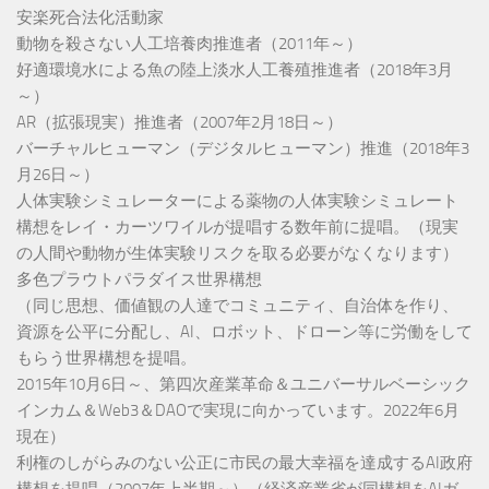
安楽死合法化活動家
動物を殺さない人工培養肉推進者（2011年～）
好適環境水による魚の陸上淡水人工養殖推進者（2018年3月
～）
AR（拡張現実）推進者（2007年2月18日～）
バーチャルヒューマン（デジタルヒューマン）推進（2018年3
月26日～）
人体実験シミュレーターによる薬物の人体実験シミュレート
構想をレイ・カーツワイルが提唱する数年前に提唱。（現実
の人間や動物が生体実験リスクを取る必要がなくなります）
多色プラウトパラダイス世界構想
（同じ思想、価値観の人達でコミュニティ、自治体を作り、
資源を公平に分配し、AI、ロボット、ドローン等に労働をして
もらう世界構想を提唱。
2015年10月6日～、第四次産業革命＆ユニバーサルベーシック
インカム＆Web3＆DAOで実現に向かっています。2022年6月
現在）
利権のしがらみのない公正に市民の最大幸福を達成するAI政府
構想を提唱（2007年上半期～）（経済産業省が同構想をAIガ