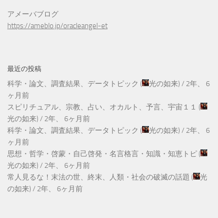
アメーバブログ
https://ameblo.jp/oracleangel-et
最近の投稿
科学・論文、調査結果、データトピック
(
光の如来
) /
2年、 6
ヶ月前
スピリチュアル、宗教、占い、オカルト、予言、宇宙１１
(
光の如来
) /
2年、 6ヶ月前
科学・論文、調査結果、データトピック
(
光の如来
) /
2年、 6
ヶ月前
思想・哲学・啓蒙・自己啓発・名言格言・知識・知恵トピ
(
光の如来
) /
2年、 6ヶ月前
常人見るな！末法の世、終末、人類・社会の破滅の話題
(
光
の如来
) /
2年、 6ヶ月前