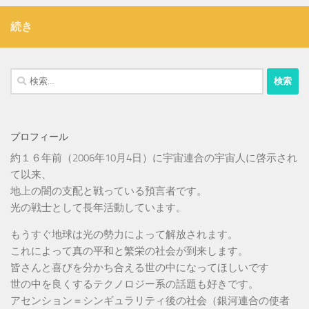
続き
検
索:
プロフィール
約１６年前（2006年10月4日）に宇宙連合の宇宙人に啓示され
て以来、
地上の闇の支配と戦っている預言者です。
光の戦士として長年活動しています。
もうすぐ地球は光の勢力によって解放されます。
これによって真の平和と繁栄の社会が到来します。
皆さんと喜びを分かち合える世の中になってほしいです
世の中を良くするテクノロジー系の話題も好きです。
アセンション＝シンギュラリティ後の社会（銀河連合の使者