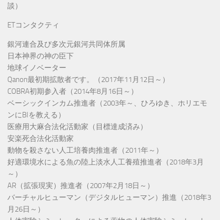
談）
ETコンタクティ
銀河連合及び多次元銀河共同体所属
日本神界の神の臣下
地球イノベーター
Qanon最初期拡散者です。（2017年11月12日～）
COBRA初期参入者（2014年8月16日～）
ベーシックインカム推進者（2003年～、ひろゆき、ホリエモ
ンにBIを教える）
医療用大麻合法化活動家（目標達成済み）
安楽死合法化活動家
動物を殺さない人工培養肉推進者（2011年～）
好適環境水による魚の陸上淡水人工養殖推進者（2018年3月
～）
AR（拡張現実）推進者（2007年2月18日～）
バーチャルヒューマン（デジタルヒューマン）推進（2018年3
月26日～）