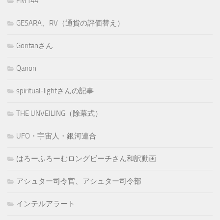
FM144
GESARA、RV（通貨の評価替え）
Goritanさん
Qanon
spiritual-lightさんの記事
THE UNVEILING（除幕式）
UFO・宇宙人・銀河連合
はろーふろーむロングビーチさん和訳動画
アシュター司令官、アシュター司令部
インテルアラート