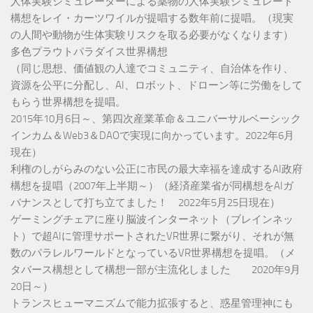
人体実験シミュレーターによる薬物の人体実験シミュレート
構想をレイ・カーツワイルが提唱する数年前に提唱。（現実
の人間や動物が生体実験リスクを取る必要がなくなります）
多色プラウトパラダイス世界構想
（同じ思想、価値観の人達でコミュニティ、自治体を作り、
資源を公平に分配し、AI、ロボット、ドローン等に労働をして
もらう世界構想を提唱。
2015年10月6日～、第四次産業革命＆ユニバーサルベーシック
インカム＆Web3＆DAOで実現に向かっています。2022年6月
現在）
利権のしがらみのない公正に市民の最大幸福を達成するAI政府
構想を提唱（2007年上半期～）（経済産業省が同構想をAIガ
バナンスとして打ち立てました！ 2022年5月25日現在）
ゲーミングチェアに座り脳波インターネット（ブレインネッ
ト）で超AIに管理サポートされたVR世界に繋がり、それが無
数のパラレルワールドとなっているVR世界構想を提唱。（メ
タバース構想として構想一部が主流化しました 2020年9月
20日～）
トランスヒューマニズムで能力拡張すると、惑星管理神にも