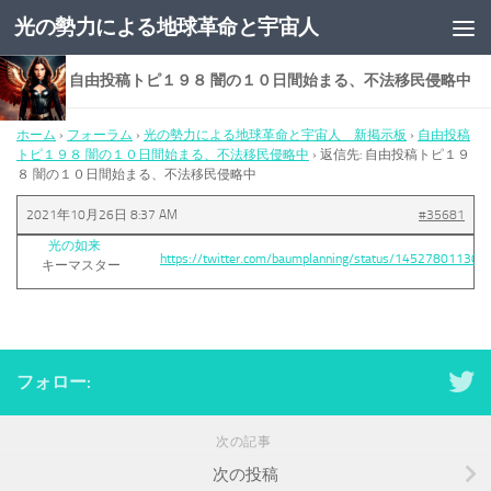
光の勢力による地球革命と宇宙人
コンテンツへスキップ
返信先: 自由投稿トピ１９８ 闇の１０日間始まる、不法移民侵略中
ホーム
›
フォーラム
›
光の勢力による地球革命と宇宙人 新掲示板
›
自由投稿
トピ１９８ 闇の１０日間始まる、不法移民侵略中
›
返信先: 自由投稿トピ１９
８ 闇の１０日間始まる、不法移民侵略中
2021年10月26日 8:37 AM
#35681
光の如来
https://twitter.com/baumplanning/status/14527801130
キーマスター
フォロー:
次の記事
次の投稿