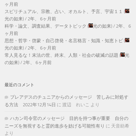
ヶ月前
スピリチュアル、宗教、占い、オカルト、予言、宇宙１１
(
光の如来
) /
2年、 6ヶ月前
科学・論文、調査結果、データトピック
(
光の如来
) /
2年、 6
ヶ月前
思想・哲学・啓蒙・自己啓発・名言格言・知識・知恵トピ
(
光の如来
) /
2年、 6ヶ月前
常人見るな！末法の世、終末、人類・社会の破滅の話題
(
光
の如来
) /
2年、 6ヶ月前
最近のコメント
プレアデスのチュニアからのメッセージ 苦しみに対処す
る方法 2022年12月14日
に
渡辺 れいこ
より
ハカン司令官のメッセージ 目的を持つ事が重要 自分の
ニーズを無視すると霊的進歩を妨げる可能性有り
に
天音紡希
より