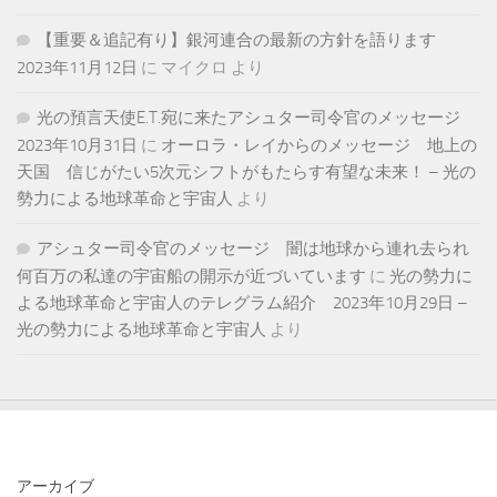
【重要＆追記有り】銀河連合の最新の方針を語ります
2023年11月12日
に
マイクロ
より
光の預言天使E.T.宛に来たアシュター司令官のメッセージ
2023年10月31日
に
オーロラ・レイからのメッセージ 地上の
天国 信じがたい5次元シフトがもたらす有望な未来！ – 光の
勢力による地球革命と宇宙人
より
アシュター司令官のメッセージ 闇は地球から連れ去られ
何百万の私達の宇宙船の開示が近づいています
に
光の勢力に
よる地球革命と宇宙人のテレグラム紹介 2023年10月29日 –
光の勢力による地球革命と宇宙人
より
アーカイブ