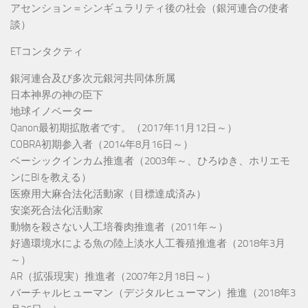
アセンション＝シンギュラリティ後の社会（銀河連合の使者
談）
ETコンタクティ
銀河連合及び多次元銀河共同体所属
日本神界の神の臣下
地球イノベーター
Qanon最初期拡散者です。（2017年11月12日～）
COBRA初期参入者（2014年8月16日～）
ベーシックインカム推進者（2003年～、ひろゆき、ホリエモ
ンにBIを教える）
医療用大麻合法化活動家（目標達成済み）
安楽死合法化活動家
動物を殺さない人工培養肉推進者（2011年～）
好適環境水による魚の陸上淡水人工養殖推進者（2018年3月
～）
AR（拡張現実）推進者（2007年2月18日～）
バーチャルヒューマン（デジタルヒューマン）推進（2018年3