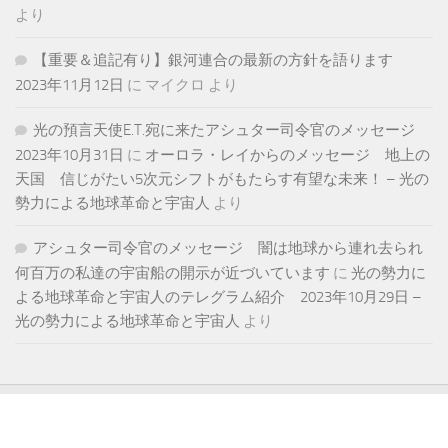
より
【重要＆追記有り】銀河連合の最新の方針を語ります
2023年11月12日
に
マイクロ
より
光の預言天使E.T.宛に来たアシュター司令官のメッセージ
2023年10月31日
に
オーロラ・レイからのメッセージ 地上の
天国 信じがたい5次元シフトがもたらす有望な未来！ – 光の
勢力による地球革命と宇宙人
より
アシュター司令官のメッセージ 闇は地球から連れ去られ
何百万の私達の宇宙船の開示が近づいています
に
光の勢力に
よる地球革命と宇宙人のテレグラム紹介 2023年10月29日 –
光の勢力による地球革命と宇宙人
より