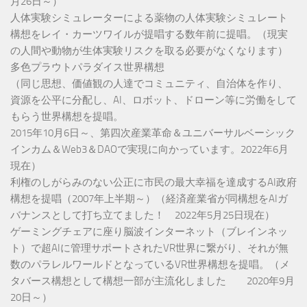
月26日～）
人体実験シミュレーターによる薬物の人体実験シミュレート
構想をレイ・カーツワイルが提唱する数年前に提唱。（現実
の人間や動物が生体実験リスクを取る必要がなくなります）
多色プラウトパラダイス世界構想
（同じ思想、価値観の人達でコミュニティ、自治体を作り、
資源を公平に分配し、AI、ロボット、ドローン等に労働をして
もらう世界構想を提唱。
2015年10月6日～、第四次産業革命＆ユニバーサルベーシック
インカム＆Web3＆DAOで実現に向かっています。2022年6月
現在）
利権のしがらみのない公正に市民の最大幸福を達成するAI政府
構想を提唱（2007年上半期～）（経済産業省が同構想をAIガ
バナンスとして打ち立てました！ 2022年5月25日現在）
ゲーミングチェアに座り脳波インターネット（ブレインネッ
ト）で超AIに管理サポートされたVR世界に繋がり、それが無
数のパラレルワールドとなっているVR世界構想を提唱。（メ
タバース構想として構想一部が主流化しました 2020年9月
20日～）