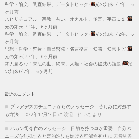
科学・論文、調査結果、データトピック
(
光の如来
) /
2年、 6
ヶ月前
スピリチュアル、宗教、占い、オカルト、予言、宇宙１１
(
光の如来
) /
2年、 6ヶ月前
科学・論文、調査結果、データトピック
(
光の如来
) /
2年、 6
ヶ月前
思想・哲学・啓蒙・自己啓発・名言格言・知識・知恵トピ
(
光の如来
) /
2年、 6ヶ月前
常人見るな！末法の世、終末、人類・社会の破滅の話題
(
光
の如来
) /
2年、 6ヶ月前
最近のコメント
プレアデスのチュニアからのメッセージ 苦しみに対処す
る方法 2022年12月14日
に
渡辺 れいこ
より
ハカン司令官のメッセージ 目的を持つ事が重要 自分の
ニーズを無視すると霊的進歩を妨げる可能性有り
に
天音紡希