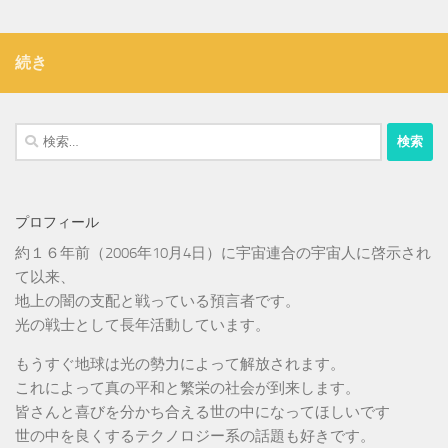
続き
検
索:
プロフィール
約１６年前（2006年10月4日）に宇宙連合の宇宙人に啓示され
て以来、
地上の闇の支配と戦っている預言者です。
光の戦士として長年活動しています。
もうすぐ地球は光の勢力によって解放されます。
これによって真の平和と繁栄の社会が到来します。
皆さんと喜びを分かち合える世の中になってほしいです
世の中を良くするテクノロジー系の話題も好きです。