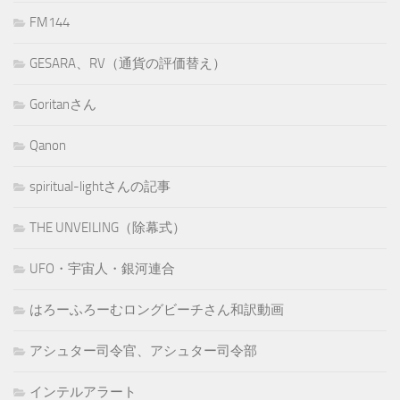
FM144
GESARA、RV（通貨の評価替え）
Goritanさん
Qanon
spiritual-lightさんの記事
THE UNVEILING（除幕式）
UFO・宇宙人・銀河連合
はろーふろーむロングビーチさん和訳動画
アシュター司令官、アシュター司令部
インテルアラート