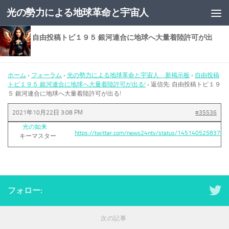
光の勢力による地球革命と宇宙人
コンテンツへスキップ
返信先: 自由投稿トピ１９５ 銀河連合に地球へ大量着陸許可が出
る!
ホーム
›
フォーラム
›
光の勢力による地球革命と宇宙人 新掲示板
›
自由投稿
トピ１９５ 銀河連合に地球へ大量着陸許可が出る!
›
返信先: 自由投稿トピ１９
５ 銀河連合に地球へ大量着陸許可が出る!
2021年10月22日 3:08 PM
#35536
光の如来
https://twitter.com/news24ntv/status/1451405258379
キーマスター
フォロー:
次の記事