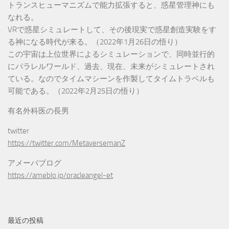
トランスヒューマニズムで能力拡張すると、惑星管理神にも
なれる。
VRで惑星シミュレートして、その後現実で惑星創造実験をす
る神になる時代が来る。（2022年1月26日の悟り）
この宇宙は上位世界によるシミュレーションで、同時並行的
にパラレルワールド、過去、現在、未来がシミュレートされ
ている。なのでタイムマシーンを作製してタイムトラベルも
可能である。（2022年2月25日の悟り）
有名外科医の長男
twitter
https://twitter.com/MetaversemanZ
アメーバブログ
https://ameblo.jp/oracleangel-et
最近の投稿