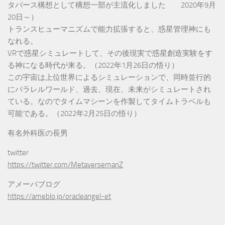
タバース構想として構想一部が主流化しました 2020年9月
20日～）
トランスヒューマニズムで能力拡張すると、惑星管理神にも
なれる。
VRで惑星シミュレートして、その後現実で惑星創造実験をす
る神になる時代が来る。（2022年1月26日の悟り）
この宇宙は上位世界によるシミュレーションで、同時並行的
にパラレルワールド、過去、現在、未来がシミュレートされ
ている。なのでタイムマシーンを作製してタイムトラベルも
可能である。（2022年2月25日の悟り）
有名外科医の長男
twitter
https://twitter.com/MetaversemanZ
アメーバブログ
https://ameblo.jp/oracleangel-et