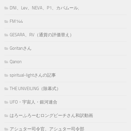
DNI、Lev、NEVA、P1、カバムール,
FM144
GESARA、RV（通貨の評価替え）
Goritanさん
Qanon
spiritual-lightさんの記事
THE UNVEILING（除幕式）
UFO・宇宙人・銀河連合
はろーふろーむロングビーチさん和訳動画
アシュター司令官、アシュター司令部