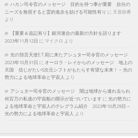
ハカン司令官のメッセージ 目的を持つ事が重要 自分の
ニーズを無視すると霊的進歩を妨げる可能性有り
に
天音紡希
より
【重要＆追記有り】銀河連合の最新の方針を語ります
2023年11月12日
に
マイクロ
より
光の預言天使E.T.宛に来たアシュター司令官のメッセージ
2023年10月31日
に
オーロラ・レイからのメッセージ 地上の
天国 信じがたい5次元シフトがもたらす有望な未来！ – 光の
勢力による地球革命と宇宙人
より
アシュター司令官のメッセージ 闇は地球から連れ去られ
何百万の私達の宇宙船の開示が近づいています
に
光の勢力に
よる地球革命と宇宙人のテレグラム紹介 2023年10月29日 –
光の勢力による地球革命と宇宙人
より