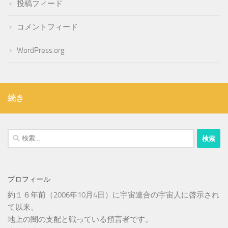
投稿フィード
コメントフィード
WordPress.org
続き
検
索:
プロフィール
約１６年前（2006年10月4日）に宇宙連合の宇宙人に啓示され
て以来、
地上の闇の支配と戦っている預言者です。