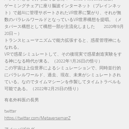
ゲーミングチェアに座り脳波インターネット（ブレインネッ
ト）で超AIに管理サポートされたVR世界に繋がり、それが無
数のパラレルワールドとなっているVR世界構想を提唱。（メ
タバース構想として構想一部が主流化しました 2020年9月
20日～）
トランスヒューマニズムで能力拡張すると、惑星管理神にも
なれる。
VRで惑星シミュレートして、その後現実で惑星創造実験をす
る神になる時代が来る。（2022年1月26日の悟り）
この宇宙は上位世界によるシミュレーションで、同時並行的
にパラレルワールド、過去、現在、未来がシミュレートされ
ている。なのでタイムマシーンを作製してタイムトラベルも
可能である。（2022年2月25日の悟り）
有名外科医の長男
twitter
https://twitter.com/MetaversemanZ