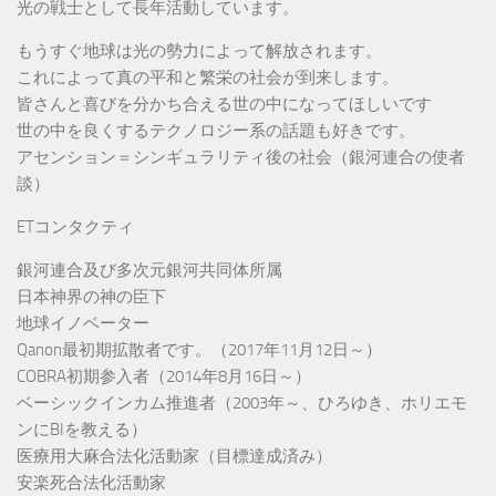
光の戦士として長年活動しています。
もうすぐ地球は光の勢力によって解放されます。
これによって真の平和と繁栄の社会が到来します。
皆さんと喜びを分かち合える世の中になってほしいです
世の中を良くするテクノロジー系の話題も好きです。
アセンション＝シンギュラリティ後の社会（銀河連合の使者
談）
ETコンタクティ
銀河連合及び多次元銀河共同体所属
日本神界の神の臣下
地球イノベーター
Qanon最初期拡散者です。（2017年11月12日～）
COBRA初期参入者（2014年8月16日～）
ベーシックインカム推進者（2003年～、ひろゆき、ホリエモ
ンにBIを教える）
医療用大麻合法化活動家（目標達成済み）
安楽死合法化活動家