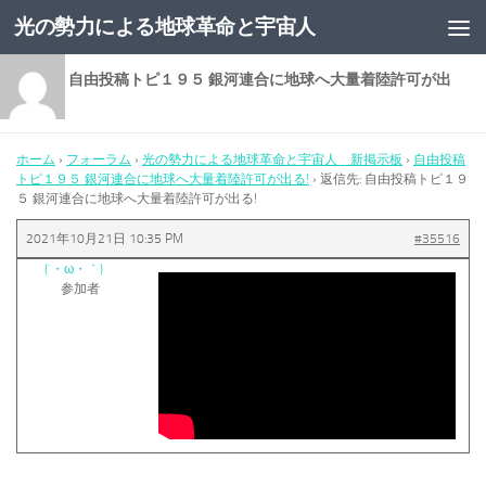
光の勢力による地球革命と宇宙人
コンテンツへスキップ
返信先: 自由投稿トピ１９５ 銀河連合に地球へ大量着陸許可が出
る!
ホーム
›
フォーラム
›
光の勢力による地球革命と宇宙人 新掲示板
›
自由投稿
トピ１９５ 銀河連合に地球へ大量着陸許可が出る!
›
返信先: 自由投稿トピ１９
５ 銀河連合に地球へ大量着陸許可が出る!
2021年10月21日 10:35 PM
#35516
(´・ω・｀)
参加者