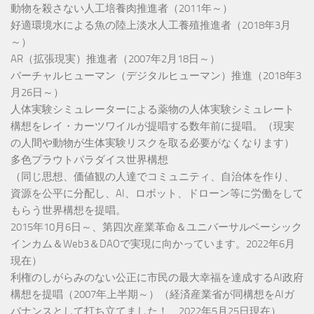
動物を殺さない人工培養肉推進者（2011年～）
好適環境水による魚の陸上淡水人工養殖推進者（2018年3月
～）
AR（拡張現実）推進者（2007年2月18日～）
バーチャルヒューマン（デジタルヒューマン）推進（2018年3
月26日～）
人体実験シミュレーターによる薬物の人体実験シミュレート
構想をレイ・カーツワイルが提唱する数年前に提唱。（現実
の人間や動物が生体実験リスクを取る必要がなくなります）
多色プラウトパラダイス世界構想
（同じ思想、価値観の人達でコミュニティ、自治体を作り、
資源を公平に分配し、AI、ロボット、ドローン等に労働をして
もらう世界構想を提唱。
2015年10月6日～、第四次産業革命＆ユニバーサルベーシック
インカム＆Web3＆DAOで実現に向かっています。2022年6月
現在）
利権のしがらみのない公正に市民の最大幸福を達成するAI政府
構想を提唱（2007年上半期～）（経済産業省が同構想をAIガ
バナンスとして打ち立てました！ 2022年5月25日現在）