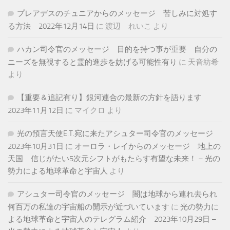
プレアデスのチュニアからのメッセージ 苦しみに対処す
る方法 2022年12月14日
に
渡辺 れいこ
より
ハカン司令官のメッセージ 目的を持つ事が重要 自分の
ニーズを無視すると霊的進歩を妨げる可能性有り
に
天音紡希
より
【重要＆追記有り】銀河連合の最新の方針を語ります
2023年11月12日
に
マイクロ
より
光の預言天使E.T.宛に来たアシュター司令官のメッセージ
2023年10月31日
に
オーロラ・レイからのメッセージ 地上の
天国 信じがたい5次元シフトがもたらす有望な未来！ – 光の
勢力による地球革命と宇宙人
より
アシュター司令官のメッセージ 闇は地球から連れ去られ
何百万の私達の宇宙船の開示が近づいています
に
光の勢力に
よる地球革命と宇宙人のテレグラム紹介 2023年10月29日 –