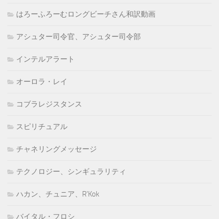
はろーふろーむロングビーチさん和訳動画
アシュター司令官、アシュター司令部
インテルアラート
オーロラ・レイ
コブラレジスタンス
スピリチュアル
チャネリングメッセージ
テクノロジー、シンギュラリティ
ハカン、チュニア、R'Kok
バイタル・フロシ