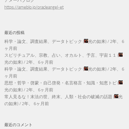
アメーバブログ
https://ameblo.jp/oracleangel-et
最近の投稿
科学・論文、調査結果、データトピック
(
光の如来
) /
2年、 6
ヶ月前
スピリチュアル、宗教、占い、オカルト、予言、宇宙１１
(
光の如来
) /
2年、 6ヶ月前
科学・論文、調査結果、データトピック
(
光の如来
) /
2年、 6
ヶ月前
思想・哲学・啓蒙・自己啓発・名言格言・知識・知恵トピ
(
光の如来
) /
2年、 6ヶ月前
常人見るな！末法の世、終末、人類・社会の破滅の話題
(
光
の如来
) /
2年、 6ヶ月前
最近のコメント