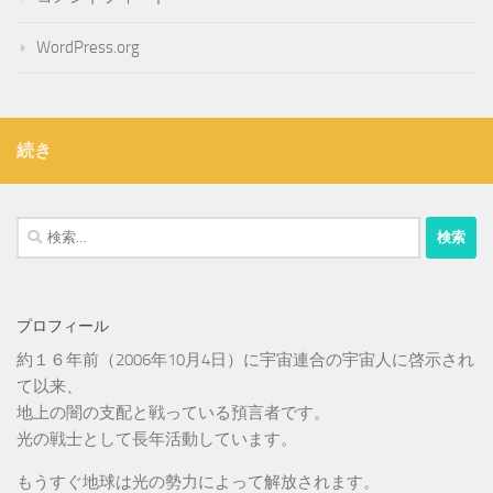
WordPress.org
続き
検
索:
プロフィール
約１６年前（2006年10月4日）に宇宙連合の宇宙人に啓示され
て以来、
地上の闇の支配と戦っている預言者です。
光の戦士として長年活動しています。
もうすぐ地球は光の勢力によって解放されます。