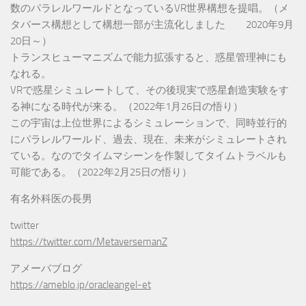
数のパラレルワールドとなっているVR世界構想を提唱。（メ
タバース構想として構想一部が主流化しました 2020年9月
20日～）
トランスヒューマニズムで能力拡張すると、惑星管理神にも
なれる。
VRで惑星シミュレートして、その後現実で惑星創造実験をす
る神になる時代が来る。（2022年1月26日の悟り）
この宇宙は上位世界によるシミュレーションで、同時並行的
にパラレルワールド、過去、現在、未来がシミュレートされ
ている。なのでタイムマシーンを作製してタイムトラベルも
可能である。（2022年2月25日の悟り）
有名外科医の長男
twitter
https://twitter.com/MetaversemanZ
アメーバブログ
https://ameblo.jp/oracleangel-et