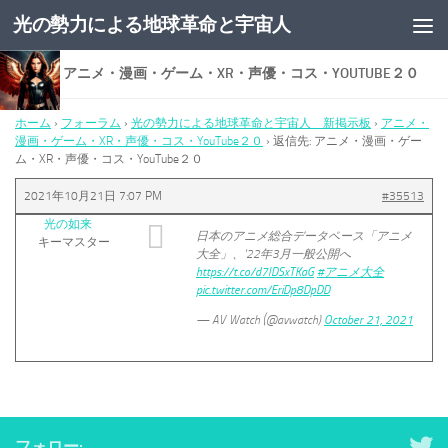
光の勢力による地球革命と宇宙人
コンテンツへスキップ
返信先: アニメ・漫画・ゲーム・XR・声優・コス・YOUTUBE２０
ホーム
›
フォーラム
›
光の勢力による地球革命と宇宙人 新掲示板
›
アニメ・
漫画・ゲーム・XR・声優・コス・YouTube２０
›
返信先: アニメ・漫画・ゲー
ム・XR・声優・コス・YouTube２０
2021年10月21日 7:07 PM
#35513
光の如来
日本のアニメ総合データベース「アニメ
キーマスター
大全」、'22年3月一般公開へ
https://t.co/d7lDSxTKaG
#アニメ大全
pic.twitter.com/EriDp8DpDD
— AV Watch (@avwatch)
October 21, 2021
フォロー: