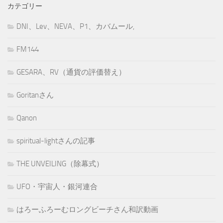
カテゴリー
DNI、Lev、NEVA、P1、カバムール,
FM144
GESARA、RV（通貨の評価替え）
Goritanさん
Qanon
spiritual-lightさんの記事
THE UNVEILING（除幕式）
UFO・宇宙人・銀河連合
はろーふろーむロングビーチさん和訳動画