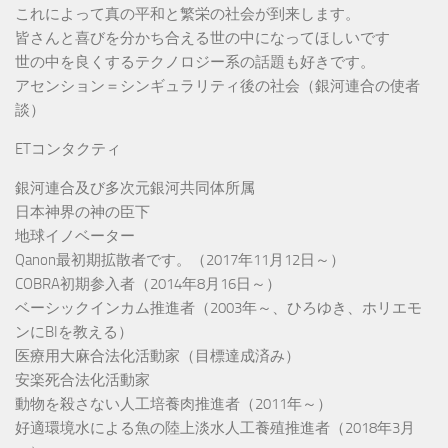
これによって真の平和と繁栄の社会が到来します。
皆さんと喜びを分かち合える世の中になってほしいです
世の中を良くするテクノロジー系の話題も好きです。
アセンション＝シンギュラリティ後の社会（銀河連合の使者
談）
ETコンタクティ
銀河連合及び多次元銀河共同体所属
日本神界の神の臣下
地球イノベーター
Qanon最初期拡散者です。（2017年11月12日～）
COBRA初期参入者（2014年8月16日～）
ベーシックインカム推進者（2003年～、ひろゆき、ホリエモ
ンにBIを教える）
医療用大麻合法化活動家（目標達成済み）
安楽死合法化活動家
動物を殺さない人工培養肉推進者（2011年～）
好適環境水による魚の陸上淡水人工養殖推進者（2018年3月