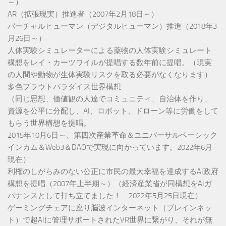
～）
AR（拡張現実）推進者（2007年2月18日～）
バーチャルヒューマン（デジタルヒューマン）推進（2018年3
月26日～）
人体実験シミュレーターによる薬物の人体実験シミュレート
構想をレイ・カーツワイルが提唱する数年前に提唱。（現実
の人間や動物が生体実験リスクを取る必要がなくなります）
多色プラウトパラダイス世界構想
（同じ思想、価値観の人達でコミュニティ、自治体を作り、
資源を公平に分配し、AI、ロボット、ドローン等に労働をして
もらう世界構想を提唱。
2015年10月6日～、第四次産業革命＆ユニバーサルベーシック
インカム＆Web3＆DAOで実現に向かっています。2022年6月
現在）
利権のしがらみのない公正に市民の最大幸福を達成するAI政府
構想を提唱（2007年上半期～）（経済産業省が同構想をAIガ
バナンスとして打ち立てました！ 2022年5月25日現在）
ゲーミングチェアに座り脳波インターネット（ブレインネッ
ト）で超AIに管理サポートされたVR世界に繋がり、それが無