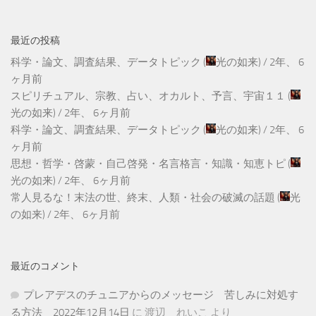
最近の投稿
科学・論文、調査結果、データトピック
(
光の如来
) /
2年、 6
ヶ月前
スピリチュアル、宗教、占い、オカルト、予言、宇宙１１
(
光の如来
) /
2年、 6ヶ月前
科学・論文、調査結果、データトピック
(
光の如来
) /
2年、 6
ヶ月前
思想・哲学・啓蒙・自己啓発・名言格言・知識・知恵トピ
(
光の如来
) /
2年、 6ヶ月前
常人見るな！末法の世、終末、人類・社会の破滅の話題
(
光
の如来
) /
2年、 6ヶ月前
最近のコメント
プレアデスのチュニアからのメッセージ 苦しみに対処す
る方法 2022年12月14日
に
渡辺 れいこ
より