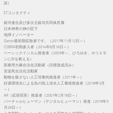
談）
ETコンタクティ
銀河連合及び多次元銀河共同体所属
日本神界の神の臣下
地球イノベーター
Qanon最初期拡散者です。（2017年11月12日～）
COBRA初期参入者（2014年8月16日～）
ベーシックインカム推進者（2003年～、ひろゆき、ホリエモ
ンにBIを教える）
医療用大麻合法化活動家（目標達成済み）
安楽死合法化活動家
動物を殺さない人工培養肉推進者（2011年～）
好適環境水による魚の陸上淡水人工養殖推進者（2018年3月
～）
AR（拡張現実）推進者（2007年2月18日～）
バーチャルヒューマン（デジタルヒューマン）推進（2018年3
月26日～）