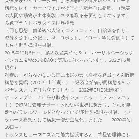
人体実験シミュレーターによる薬物の人体実験シミュレート
構想をレイ・カーツワイルが提唱する数年前に提唱。（現実
の人間や動物が生体実験リスクを取る必要がなくなります）
多色プラウトパラダイス世界構想
（同じ思想、価値観の人達でコミュニティ、自治体を作り、
資源を公平に分配し、AI、ロボット、ドローン等に労働をして
もらう世界構想を提唱。
2015年10月6日～、第四次産業革命＆ユニバーサルベーシック
インカム＆Web3＆DAOで実現に向かっています。2022年6月
現在）
利権のしがらみのない公正に市民の最大幸福を達成するAI政府
構想を提唱（2007年上半期～）（経済産業省が同構想をAIガ
バナンスとして打ち立てました！ 2022年5月25日現在）
ゲーミングチェアに座り脳波インターネット（ブレインネッ
ト）で超AIに管理サポートされたVR世界に繋がり、それが無
数のパラレルワールドとなっているVR世界構想を提唱。（メ
タバース構想として構想一部が主流化しました 2020年9月
20日～）
トランスヒューマニズムで能力拡張すると、惑星管理神にも