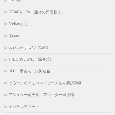
FM144
GESARA、RV（通貨の評価替え）
Goritanさん
Qanon
spiritual-lightさんの記事
THE UNVEILING（除幕式）
UFO・宇宙人・銀河連合
はろーふろーむロングビーチさん和訳動画
アシュター司令官、アシュター司令部
インテルアラート