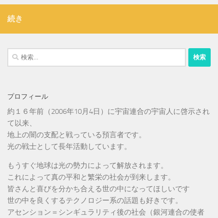
続き
検
索:
プロフィール
約１６年前（2006年10月4日）に宇宙連合の宇宙人に啓示され
て以来、
地上の闇の支配と戦っている預言者です。
光の戦士として長年活動しています。
もうすぐ地球は光の勢力によって解放されます。
これによって真の平和と繁栄の社会が到来します。
皆さんと喜びを分かち合える世の中になってほしいです
世の中を良くするテクノロジー系の話題も好きです。
アセンション＝シンギュラリティ後の社会（銀河連合の使者