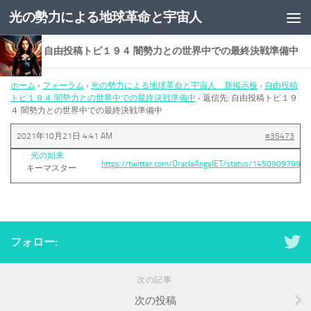
光の勢力による地球革命と宇宙人
コンテンツへスキップ
返信先: 自由投稿トピ１９４ 闇勢力との世界中での最終決戦準備中
ホーム
›
フォーラム
›
光の勢力による地球革命と宇宙人 新掲示板
›
自由投稿
トピ１９４ 闇勢力との世界中での最終決戦準備中
›
返信先: 自由投稿トピ１９
４ 闇勢力との世界中での最終決戦準備中
2021年10月21日 4:41 AM
#35473
光の如来
https://twitter.com/OracleAngelET/status/1450909799
キーマスター
フォロー:
次の記事
次の投稿