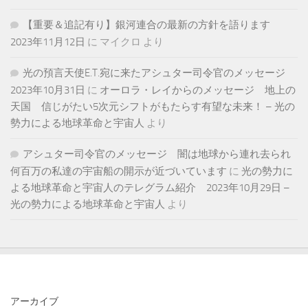
【重要＆追記有り】銀河連合の最新の方針を語ります
2023年11月12日
に
マイクロ
より
光の預言天使E.T.宛に来たアシュター司令官のメッセージ
2023年10月31日
に
オーロラ・レイからのメッセージ 地上の
天国 信じがたい5次元シフトがもたらす有望な未来！ – 光の
勢力による地球革命と宇宙人
より
アシュター司令官のメッセージ 闇は地球から連れ去られ
何百万の私達の宇宙船の開示が近づいています
に
光の勢力に
よる地球革命と宇宙人のテレグラム紹介 2023年10月29日 –
光の勢力による地球革命と宇宙人
より
アーカイブ