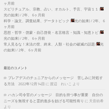
ヶ月前
スピリチュアル、宗教、占い、オカルト、予言、宇宙１１
(
光の如来
) /
2年、 6ヶ月前
科学・論文、調査結果、データトピック
(
光の如来
) /
2年、 6
ヶ月前
思想・哲学・啓蒙・自己啓発・名言格言・知識・知恵トピ
(
光の如来
) /
2年、 6ヶ月前
常人見るな！末法の世、終末、人類・社会の破滅の話題
(
光
の如来
) /
2年、 6ヶ月前
最近のコメント
プレアデスのチュニアからのメッセージ 苦しみに対処す
る方法 2022年12月14日
に
渡辺 れいこ
より
ハカン司令官のメッセージ 目的を持つ事が重要 自分の
ニーズを無視すると霊的進歩を妨げる可能性有り
に
天音紡希
より