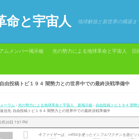
革命と宇宙人
地球解放と新世界の構築ま
アムメンバー掲示板
光の勢力による地球革命と宇宙人 旧
: 自由投稿トピ１９４ 闇勢力との世界中での最終決戦準備中
ォーラム
›
光の勢力による地球革命と宇宙人 新掲示板
›
自由投稿トピ１９４ 闇勢
返信先: 自由投稿トピ１９４ 闇勢力との世界中での最終決戦準備中
0月20日 7:57 PM
今ファイザーは、mRNAを使ったインフルワクチンを急ピッ