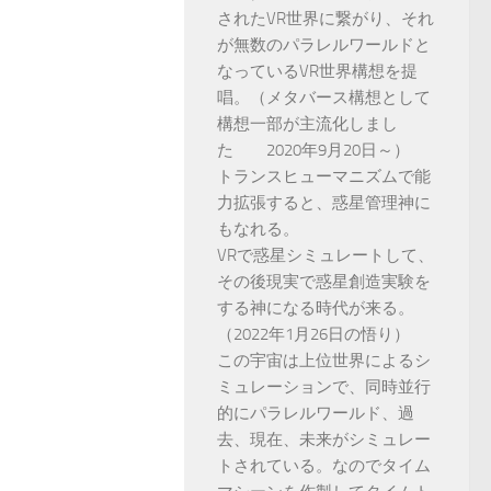
されたVR世界に繋がり、それ
が無数のパラレルワールドと
なっているVR世界構想を提
唱。（メタバース構想として
構想一部が主流化しまし
た 2020年9月20日～）
トランスヒューマニズムで能
力拡張すると、惑星管理神に
もなれる。
VRで惑星シミュレートして、
その後現実で惑星創造実験を
する神になる時代が来る。
（2022年1月26日の悟り）
この宇宙は上位世界によるシ
ミュレーションで、同時並行
的にパラレルワールド、過
去、現在、未来がシミュレー
トされている。なのでタイム