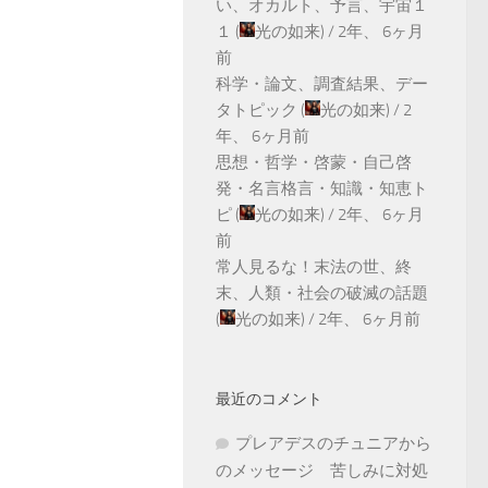
い、オカルト、予言、宇宙１
１
(
光の如来
) /
2年、 6ヶ月
前
科学・論文、調査結果、デー
タトピック
(
光の如来
) /
2
年、 6ヶ月前
思想・哲学・啓蒙・自己啓
発・名言格言・知識・知恵ト
ピ
(
光の如来
) /
2年、 6ヶ月
前
常人見るな！末法の世、終
末、人類・社会の破滅の話題
(
光の如来
) /
2年、 6ヶ月前
最近のコメント
プレアデスのチュニアから
のメッセージ 苦しみに対処