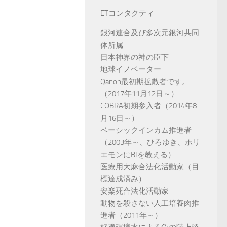
ETコンタクティ
銀河連合及び多次元銀河共同
体所属
日本神界の神の臣下
地球イノベーター
Qanon最初期拡散者です。
（2017年11月12日～）
COBRA初期参入者（2014年8
月16日～）
ベーシックインカム推進者
（2003年～、ひろゆき、ホリ
エモンにBIを教える）
医療用大麻合法化活動家（目
標達成済み）
安楽死合法化活動家
動物を殺さない人工培養肉推
進者（2011年～）