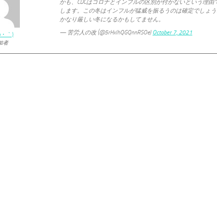
かも、CDCはコロナとインフルの区別が付かないという理由で
します。この冬はインフルが猛威を振るうのは確定でしょうね
かなり厳しい冬になるかもしてません。
— 苦労人の改 (@5rHxIhQGQnnRSOe)
October 7, 2021
ω・｀)
加者