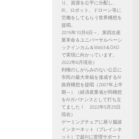
り、資源を公平に分配し、
AI、ロボット、ドローン等に
労働をしてもらう世界構想を
提唱。
2015年10月6日～、第四次産
業革命＆ユニバーサルベーシ
ックインカム＆Web3＆DAO
で実現に向かっています。
2022年6月現在）
利権のしがらみのない公正に
市民の最大幸福を達成するAI
政府構想を提唱（2007年上半
期～）（経済産業省が同構想
をAIガバナンスとして打ち立
てました！ 2022年5月25日
現在）
ゲーミングチェアに座り脳波
インターネット（ブレインネ
ット）で超AIに管理サポート