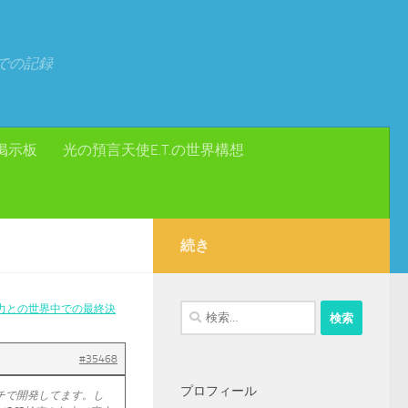
での記録
掲示板
光の預言天使E.T.の世界構想
続き
力との世界中での最終決
検
索:
#35468
プロフィール
チで開発してます。し