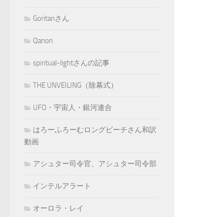
Goritanさん
Qanon
spiritual-lightさんの記事
THE UNVEILING（除幕式）
UFO・宇宙人・銀河連合
はろーふろーむロングビーチさん和訳
動画
アシュター司令官、アシュター司令部
インテルアラート
オーロラ・レイ