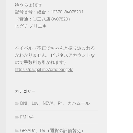
ゆうちょ銀行
記号番号：総合：10370-84078291
（普通：〇三八店 8407829）
ヒグチ ノリユキ
ペイパル（不正でちゃんと振り込まれる
かわかりません、ビジネスアカウントな
ので手数料も引かれます）
https://paypal.me/oracleangel/
カテゴリー
DNI、Lev、NEVA、P1、カバムール,
FM144
GESARA、RV（通貨の評価替え）