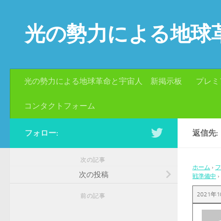
コンテンツへスキップ
光の勢力による地球
光の勢力による地球革命と宇宙人 新掲示板
プレミ
コンタクトフォーム
フォロー:
返信先
次の記事
ホーム
›
フ
次の投稿
戦準備中
›
2021年1
前の記事