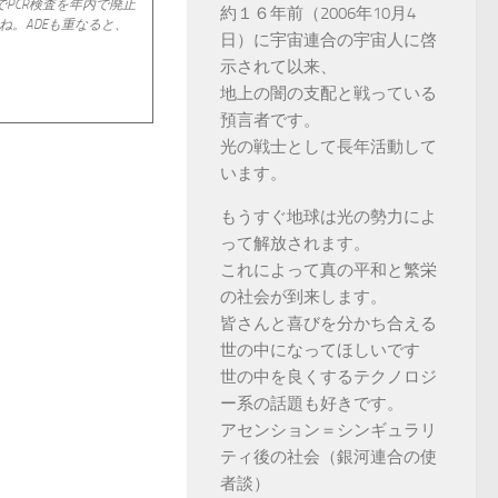
PCR検査を年内で廃止
約１６年前（2006年10月4
。ADEも重なると、
日）に宇宙連合の宇宙人に啓
示されて以来、
地上の闇の支配と戦っている
預言者です。
光の戦士として長年活動して
います。
もうすぐ地球は光の勢力によ
って解放されます。
これによって真の平和と繁栄
の社会が到来します。
皆さんと喜びを分かち合える
世の中になってほしいです
世の中を良くするテクノロジ
ー系の話題も好きです。
アセンション＝シンギュラリ
ティ後の社会（銀河連合の使
者談）