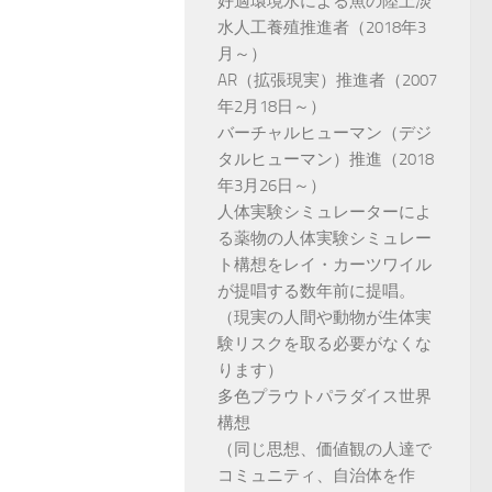
好適環境水による魚の陸上淡
水人工養殖推進者（2018年3
月～）
AR（拡張現実）推進者（2007
年2月18日～）
バーチャルヒューマン（デジ
タルヒューマン）推進（2018
年3月26日～）
人体実験シミュレーターによ
る薬物の人体実験シミュレー
ト構想をレイ・カーツワイル
が提唱する数年前に提唱。
（現実の人間や動物が生体実
験リスクを取る必要がなくな
ります）
多色プラウトパラダイス世界
構想
（同じ思想、価値観の人達で
コミュニティ、自治体を作