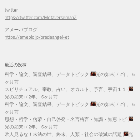
twitter
https://twitter.com/MetaversemanZ
アメーバブログ
https://ameblo.jp/oracleangel-et
最近の投稿
科学・論文、調査結果、データトピック
(
光の如来
) /
2年、 6
ヶ月前
スピリチュアル、宗教、占い、オカルト、予言、宇宙１１
(
光の如来
) /
2年、 6ヶ月前
科学・論文、調査結果、データトピック
(
光の如来
) /
2年、 6
ヶ月前
思想・哲学・啓蒙・自己啓発・名言格言・知識・知恵トピ
(
光の如来
) /
2年、 6ヶ月前
常人見るな！末法の世、終末、人類・社会の破滅の話題
(
光