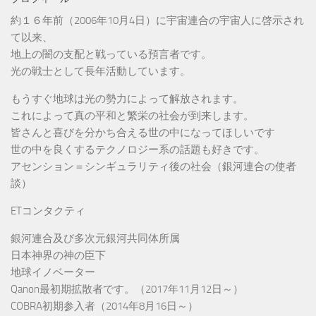
約１６年前（2006年10月4日）に宇宙連合の宇宙人に啓示され
て以来、
地上の闇の支配と戦っている預言者です。
光の戦士として長年活動しています。
もうすぐ地球は光の勢力によって解放されます。
これによって真の平和と繁栄の社会が到来します。
皆さんと喜びを分かち合える世の中になってほしいです
世の中を良くするテクノロジー系の話題も好きです。
アセンション＝シンギュラリティ後の社会（銀河連合の使者
談）
ETコンタクティ
銀河連合及び多次元銀河共同体所属
日本神界の神の臣下
地球イノベーター
Qanon最初期拡散者です。（2017年11月12日～）
COBRA初期参入者（2014年8月16日～）