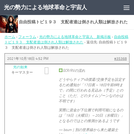
光の勢力による地球革命と宇宙人
コンテンツへスキップ
返信先: 自由投稿トピ１９３ 支配者達は倒され人類は解放された
ホーム
›
フォーラム
›
光の勢力による地球革命と宇宙人 新掲示板
›
自由投稿
トピ１９３ 支配者達は倒され人類は解放された
›
返信先: 自由投稿トピ１９
３ 支配者達は倒され人類は解放された
2021年10月18日 4:52 PM
#35368
光の如来
GCR/RVの流れ
キーマスター
どうやらティア4B償還/交換予定を設定す
るため通知が「17日夜～18日午前8時ま
で」の間に行われる見込み（予定）との
こと（ただ、どのタイムゾーンなのかは
不明です）
実際に資金が下位層で利用可能になるの
は「19日（火曜日）～20日（水曜日）」
となるのではとの推測があるようです
— baum｜別の世界線から来た建築士