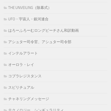
THE UNVEILING（除幕式）
UFO・宇宙人・銀河連合
はろーふろーむロングビーチさん和訳動画
アシュター司令官、アシュター司令部
インテルアラート
オーロラ・レイ
コブラレジスタンス
スピリチュアル
チャネリングメッセージ
テクノロジー、シンギュラリティ