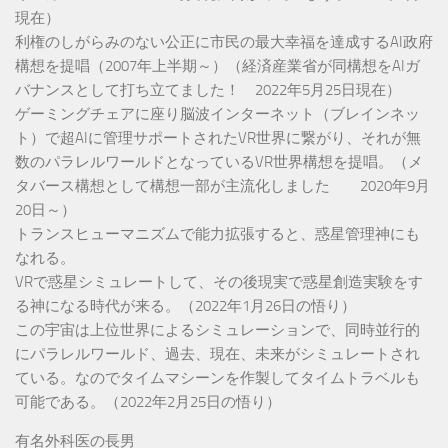
現在）
利権のしがらみのない公正に市民の最大幸福を達成するAI政府
構想を提唱（2007年上半期～）（経済産業省が同構想をAIガ
バナンスとして打ち立てました！ 2022年5月25日現在）
ゲーミングチェアに座り脳波インターネット（ブレインネッ
ト）で超AIに管理サポートされたVR世界に繋がり、それが無
数のパラレルワールドとなっているVR世界構想を提唱。（メ
タバース構想として構想一部が主流化しました 2020年9月
20日～）
トランスヒューマニズムで能力拡張すると、惑星管理神にも
なれる。
VRで惑星シミュレートして、その後現実で惑星創造実験をす
る神になる時代が来る。（2022年1月26日の悟り）
この宇宙は上位世界によるシミュレーションで、同時並行的
にパラレルワールド、過去、現在、未来がシミュレートされ
ている。なのでタイムマシーンを作製してタイムトラベルも
可能である。（2022年2月25日の悟り）
有名外科医の長男