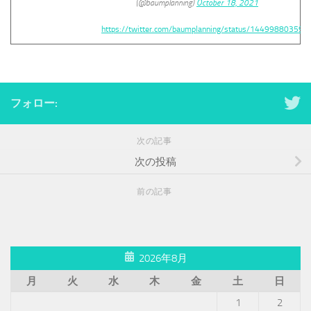
(@baumplanning)
October 18, 2021
https://twitter.com/baumplanning/status/14499880359
フォロー:
次の記事
次の投稿
前の記事
2026年8月
月
火
水
木
金
土
日
1
2