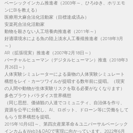
ベーシックインカム推進者（2003年～、ひろゆき、ホリエモ
ンにBIを教える）
医療用大麻合法化活動家（目標達成済み）
安楽死合法化活動家
動物を殺さない人工培養肉推進者（2011年～）
好適環境水による魚の陸上淡水人工養殖推進者（2018年3月
～）
AR（拡張現実）推進者（2007年2月18日～）
バーチャルヒューマン（デジタルヒューマン）推進（2018年3
月26日～）
人体実験シミュレーターによる薬物の人体実験シミュレート
構想をレイ・カーツワイルが提唱する数年前に提唱。（現実
の人間や動物が生体実験リスクを取る必要がなくなります）
多色プラウトパラダイス世界構想
（同じ思想、価値観の人達でコミュニティ、自治体を作り、
資源を公平に分配し、AI、ロボット、ドローン等に労働をして
もらう世界構想を提唱。
2015年10月6日～、第四次産業革命＆ユニバーサルベーシック
インカム＆Web3＆DAOで実現に向かっています。2022年6月