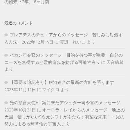
の如来
) /
2年、 6ヶ月前
最近のコメント
プレアデスのチュニアからのメッセージ 苦しみに対処す
る方法 2022年12月14日
に
渡辺 れいこ
より
ハカン司令官のメッセージ 目的を持つ事が重要 自分の
ニーズを無視すると霊的進歩を妨げる可能性有り
に
天音紡希
より
【重要＆追記有り】銀河連合の最新の方針を語ります
2023年11月12日
に
マイクロ
より
光の預言天使E.T.宛に来たアシュター司令官のメッセージ
2023年10月31日
に
オーロラ・レイからのメッセージ 地上の
天国 信じがたい5次元シフトがもたらす有望な未来！ – 光の
勢力による地球革命と宇宙人
より