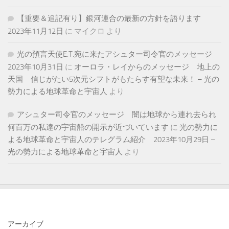
【重要＆追記有り】銀河連合の最新の方針を語ります
2023年11月12日
に
マイクロ
より
光の預言天使E.T.宛に来たアシュター司令官のメッセージ
2023年10月31日
に
オーロラ・レイからのメッセージ 地上の
天国 信じがたい5次元シフトがもたらす有望な未来！ – 光の
勢力による地球革命と宇宙人
より
アシュター司令官のメッセージ 闇は地球から連れ去られ
何百万の私達の宇宙船の開示が近づいています
に
光の勢力に
よる地球革命と宇宙人のテレグラム紹介 2023年10月29日 –
光の勢力による地球革命と宇宙人
より
アーカイブ