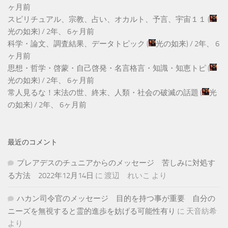
ヶ月前
スピリチュアル、宗教、占い、オカルト、予言、宇宙１１
(
光の如来
) /
2年、 6ヶ月前
科学・論文、調査結果、データトピック
(
光の如来
) /
2年、 6
ヶ月前
思想・哲学・啓蒙・自己啓発・名言格言・知識・知恵トピ
(
光の如来
) /
2年、 6ヶ月前
常人見るな！末法の世、終末、人類・社会の破滅の話題
(
光
の如来
) /
2年、 6ヶ月前
最近のコメント
プレアデスのチュニアからのメッセージ 苦しみに対処す
る方法 2022年12月14日
に
渡辺 れいこ
より
ハカン司令官のメッセージ 目的を持つ事が重要 自分の
ニーズを無視すると霊的進歩を妨げる可能性有り
に
天音紡希
より