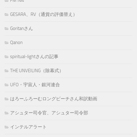
FM144
GESARA、RV（通貨の評価替え）
Goritanさん
Qanon
spiritual-lightさんの記事
THE UNVEILING（除幕式）
UFO・宇宙人・銀河連合
はろーふろーむロングビーチさん和訳動画
アシュター司令官、アシュター司令部
インテルアラート