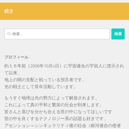
続き
検
索:
プロフィール
約１６年前（2006年10月4日）に宇宙連合の宇宙人に啓示され
て以来、
地上の闇の支配と戦っている預言者です。
光の戦士として長年活動しています。
もうすぐ地球は光の勢力によって解放されます。
これによって真の平和と繁栄の社会が到来します。
皆さんと喜びを分かち合える世の中になってほしいです
世の中を良くするテクノロジー系の話題も好きです。
アセンション＝シンギュラリティ後の社会（銀河連合の使者