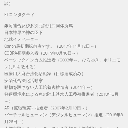
談）
ETコンタクティ
銀河連合及び多次元銀河共同体所属
日本神界の神の臣下
地球イノベーター
Qanon最初期拡散者です。（2017年11月12日～）
COBRA初期参入者（2014年8月16日～）
ベーシックインカム推進者（2003年～、ひろゆき、ホリエモ
ンにBIを教える）
医療用大麻合法化活動家（目標達成済み）
安楽死合法化活動家
動物を殺さない人工培養肉推進者（2011年～）
好適環境水による魚の陸上淡水人工養殖推進者（2018年3月
～）
AR（拡張現実）推進者（2007年2月18日～）
バーチャルヒューマン（デジタルヒューマン）推進（2018年3
月26日～）