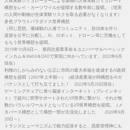
人体実験シミュレーターによる薬物の人体実験シミュレート
構想をレイ・カーツワイルが提唱する数年前に提唱。（現実
の人間や動物が生体実験リスクを取る必要がなくなります）
多色プラウトパラダイス世界構想
（同じ思想、価値観の人達でコミュニティ、自治体を作り、
資源を公平に分配し、AI、ロボット、ドローン等に労働をして
もらう世界構想を提唱。
2015年10月6日～、第四次産業革命＆ユニバーサルベーシック
インカム＆Web3＆DAOで実現に向かっています。2022年6月
現在）
利権のしがらみのない公正に市民の最大幸福を達成するAI政府
構想を提唱（2007年上半期～）（経済産業省が同構想をAIガ
バナンスとして打ち立てました！ 2022年5月25日現在）
ゲーミングチェアに座り脳波インターネット（ブレインネッ
ト）で超AIに管理サポートされたVR世界に繋がり、それが無
数のパラレルワールドとなっているVR世界構想を提唱。（メ
タバース構想として構想一部が主流化しました 2020年9月
20日～）
トランスヒューマニズムで能力拡張すると、惑星管理神にも