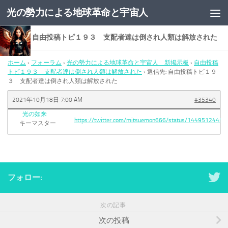
光の勢力による地球革命と宇宙人
コンテンツへスキップ
返信先: 自由投稿トピ１９３ 支配者達は倒され人類は解放された
ホーム
›
フォーラム
›
光の勢力による地球革命と宇宙人 新掲示板
›
自由投稿
トピ１９３ 支配者達は倒され人類は解放された
›
返信先: 自由投稿トピ１９
３ 支配者達は倒され人類は解放された
2021年10月18日 7:00 AM
#35340
光の如来
https://twitter.com/mitsuemon666/status/1449512445
キーマスター
フォロー:
次の記事
次の投稿