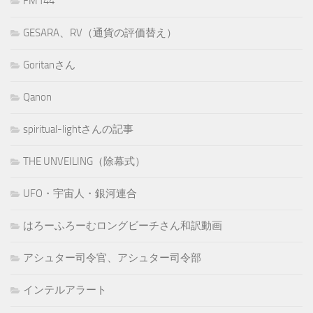
FM144
GESARA、RV（通貨の評価替え）
Goritanさん
Qanon
spiritual-lightさんの記事
THE UNVEILING（除幕式）
UFO・宇宙人・銀河連合
はろーふろーむロングビーチさん和訳動画
アシュター司令官、アシュター司令部
インテルアラート