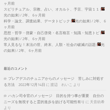
ヶ月前
スピリチュアル、宗教、占い、オカルト、予言、宇宙１１
(
光の如来
) /
2年、 6ヶ月前
科学・論文、調査結果、データトピック
(
光の如来
) /
2年、 6
ヶ月前
思想・哲学・啓蒙・自己啓発・名言格言・知識・知恵トピ
(
光の如来
) /
2年、 6ヶ月前
常人見るな！末法の世、終末、人類・社会の破滅の話題
(
光
の如来
) /
2年、 6ヶ月前
最近のコメント
プレアデスのチュニアからのメッセージ 苦しみに対処す
る方法 2022年12月14日
に
渡辺 れいこ
より
ハカン司令官のメッセージ 目的を持つ事が重要 自分の
ニーズを無視すると霊的進歩を妨げる可能性有り
に
天音紡希
より