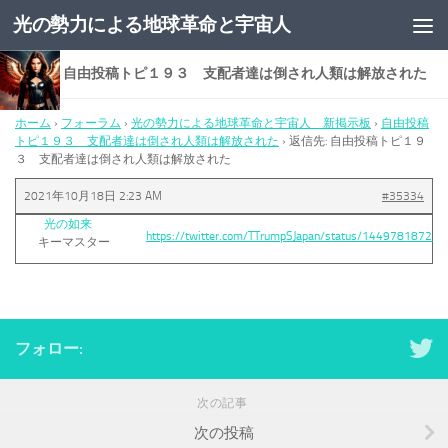
光の勢力による地球革命と宇宙人
コンテンツへスキップ
返信先: 自由投稿トピ１９３ 支配者達は倒され人類は解放された
ホーム
›
フォーラム
›
光の勢力による地球革命と宇宙人 新掲示板
›
自由投稿
トピ１９３ 支配者達は倒され人類は解放された
›
返信先: 自由投稿トピ１９
３ 支配者達は倒され人類は解放された
2021年10月18日 2:23 AM
#35334
光の如来
https://twitter.com/TTrumpSJapan/status/14497818722
キーマスター
フォロー:
次の記事
次の投稿