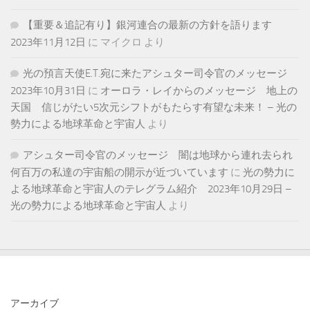
【重要＆追記有り】銀河連合の最新の方針を語ります
2023年11月12日
に
マイクロ
より
光の預言天使E.T.宛に来たアシュター司令官のメッセージ
2023年10月31日
に
オーロラ・レイからのメッセージ 地上の
天国 信じがたい5次元シフトがもたらす有望な未来！ – 光の
勢力による地球革命と宇宙人
より
アシュター司令官のメッセージ 闇は地球から連れ去られ
何百万の私達の宇宙船の開示が近づいています
に
光の勢力に
よる地球革命と宇宙人のテレグラム紹介 2023年10月29日 –
光の勢力による地球革命と宇宙人
より
アーカイブ