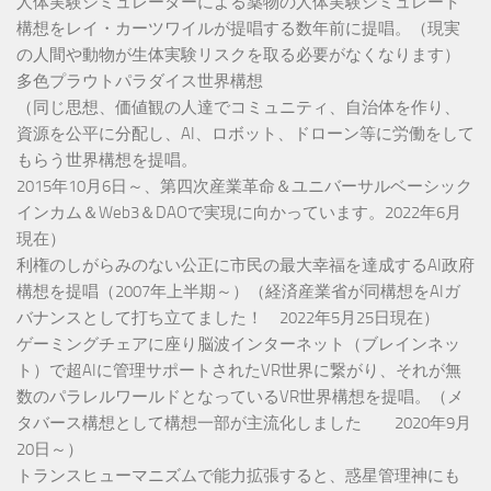
人体実験シミュレーターによる薬物の人体実験シミュレート
構想をレイ・カーツワイルが提唱する数年前に提唱。（現実
の人間や動物が生体実験リスクを取る必要がなくなります）
多色プラウトパラダイス世界構想
（同じ思想、価値観の人達でコミュニティ、自治体を作り、
資源を公平に分配し、AI、ロボット、ドローン等に労働をして
もらう世界構想を提唱。
2015年10月6日～、第四次産業革命＆ユニバーサルベーシック
インカム＆Web3＆DAOで実現に向かっています。2022年6月
現在）
利権のしがらみのない公正に市民の最大幸福を達成するAI政府
構想を提唱（2007年上半期～）（経済産業省が同構想をAIガ
バナンスとして打ち立てました！ 2022年5月25日現在）
ゲーミングチェアに座り脳波インターネット（ブレインネッ
ト）で超AIに管理サポートされたVR世界に繋がり、それが無
数のパラレルワールドとなっているVR世界構想を提唱。（メ
タバース構想として構想一部が主流化しました 2020年9月
20日～）
トランスヒューマニズムで能力拡張すると、惑星管理神にも