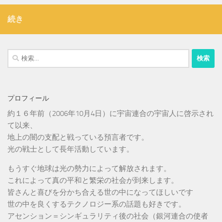
続き
検
索:
プロフィール
約１６年前（2006年10月4日）に宇宙連合の宇宙人に啓示され
て以来、
地上の闇の支配と戦っている預言者です。
光の戦士として長年活動しています。
もうすぐ地球は光の勢力によって解放されます。
これによって真の平和と繁栄の社会が到来します。
皆さんと喜びを分かち合える世の中になってほしいです
世の中を良くするテクノロジー系の話題も好きです。
アセンション＝シンギュラリティ後の社会（銀河連合の使者