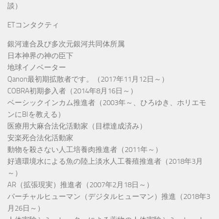
談）
ETコンタクティ
銀河連合及び多次元銀河共同体所属
日本神界の神の臣下
地球イノベーター
Qanon最初期拡散者です。（2017年11月12日～）
COBRA初期参入者（2014年8月16日～）
ベーシックインカム推進者（2003年～、ひろゆき、ホリエモ
ンにBIを教える）
医療用大麻合法化活動家（目標達成済み）
安楽死合法化活動家
動物を殺さない人工培養肉推進者（2011年～）
好適環境水による魚の陸上淡水人工養殖推進者（2018年3月
～）
AR（拡張現実）推進者（2007年2月18日～）
バーチャルヒューマン（デジタルヒューマン）推進（2018年3
月26日～）