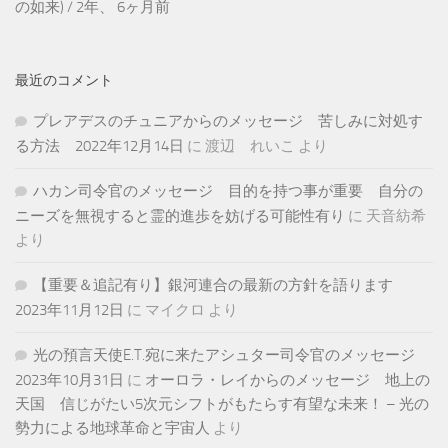
の如来
) /
2年、 6ヶ月前
最近のコメント
プレアデスのチュニアからのメッセージ 苦しみに対処す
る方法 2022年12月14日
に
渡辺 れいこ
より
ハカン司令官のメッセージ 目的を持つ事が重要 自分の
ニーズを無視すると霊的進歩を妨げる可能性有り
に
天音紡希
より
【重要＆追記有り】銀河連合の最新の方針を語ります
2023年11月12日
に
マイクロ
より
光の預言天使E.T.宛に来たアシュター司令官のメッセージ
2023年10月31日
に
オーロラ・レイからのメッセージ 地上の
天国 信じがたい5次元シフトがもたらす有望な未来！ – 光の
勢力による地球革命と宇宙人
より