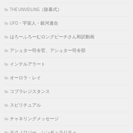
THE UNVEILING（除幕式）
UFO・宇宙人・銀河連合
はろーふろーむロングビーチさん和訳動画
アシュター司令官、アシュター司令部
インテルアラート
オーロラ・レイ
コブラレジスタンス
スピリチュアル
チャネリングメッセージ
テクノロジー、シンギュラリティ