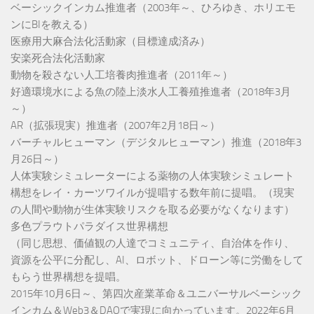
ベーシックインカム推進者（2003年～、ひろゆき、ホリエモ
ンにBIを教える）
医療用大麻合法化活動家（目標達成済み）
安楽死合法化活動家
動物を殺さない人工培養肉推進者（2011年～）
好適環境水による魚の陸上淡水人工養殖推進者（2018年3月
～）
AR（拡張現実）推進者（2007年2月18日～）
バーチャルヒューマン（デジタルヒューマン）推進（2018年3
月26日～）
人体実験シミュレーターによる薬物の人体実験シミュレート
構想をレイ・カーツワイルが提唱する数年前に提唱。（現実
の人間や動物が生体実験リスクを取る必要がなくなります）
多色プラウトパラダイス世界構想
（同じ思想、価値観の人達でコミュニティ、自治体を作り、
資源を公平に分配し、AI、ロボット、ドローン等に労働をして
もらう世界構想を提唱。
2015年10月6日～、第四次産業革命＆ユニバーサルベーシック
インカム＆Web3＆DAOで実現に向かっています。2022年6月