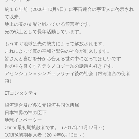
約１６年前（2006年10月4日）に宇宙連合の宇宙人に啓示され
て以来、
地上の闇の支配と戦っている預言者です。
光の戦士として長年活動しています。
もうすぐ地球は光の勢力によって解放されます。
これによって真の平和と繁栄の社会が到来します。
皆さんと喜びを分かち合える世の中になってほしいです
世の中を良くするテクノロジー系の話題も好きです。
アセンション＝シンギュラリティ後の社会（銀河連合の使者
談）
ETコンタクティ
銀河連合及び多次元銀河共同体所属
日本神界の神の臣下
地球イノベーター
Qanon最初期拡散者です。（2017年11月12日～）
COBRA初期参入者（2014年8月16日～）