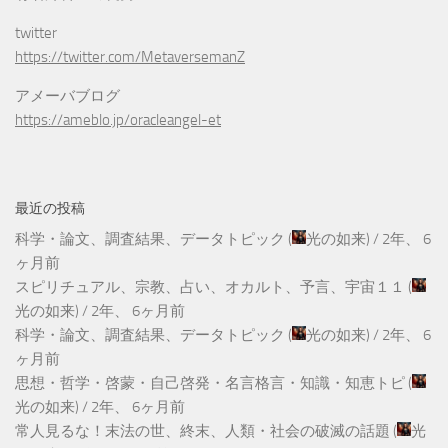
twitter
https://twitter.com/MetaversemanZ
アメーバブログ
https://ameblo.jp/oracleangel-et
最近の投稿
科学・論文、調査結果、データトピック
(
光の如来
) /
2年、 6
ヶ月前
スピリチュアル、宗教、占い、オカルト、予言、宇宙１１
(
光の如来
) /
2年、 6ヶ月前
科学・論文、調査結果、データトピック
(
光の如来
) /
2年、 6
ヶ月前
思想・哲学・啓蒙・自己啓発・名言格言・知識・知恵トピ
(
光の如来
) /
2年、 6ヶ月前
常人見るな！末法の世、終末、人類・社会の破滅の話題
(
光