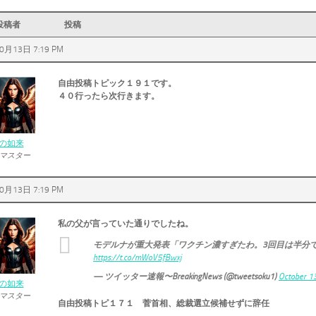
投稿者
投稿
0月13日 7:19 PM
自由投稿トピック１９１です。
４０行ったら次行きます。
の如来
マスター
0月13日 7:19 PM
私の父が言っていた通りでしたね。
モデルナが重大発表「ワクチン濃すぎたわ。3回目は半分
https://t.co/mWoV5fBwxj
— ツイッター速報〜BreakingNews (@tweetsoku1)
October 1
の如来
マスター
自由投稿トピ１７１ 菅首相、総裁選立候補せずに辞任