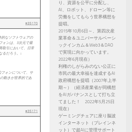
り、資源を公平に分配し、
AI、ロボット、ドローン等に
労働をしてもらう世界構想を
#35170
提唱。
2015年10月6日～、第四次産
終的なソフトウェアの
業革命＆ユニバーサルベーシ
フォンは、3次元で最
ックインカム＆Web3＆DAO
商取引において、日常
で実現に向かっています。
なるだろう。↓
2022年6月現在）
利権のしがらみのない公正に
Qフォンについて、サ
市民の最大幸福を達成するAI
Aの動きが世界的であ
政府構想を提唱（2007年上半
期～）（経済産業省が同構想
をAIガバナンスとして打ち立
てました！ 2022年5月25日
現在）
#35171
ゲーミングチェアに座り脳波
インターネット（ブレインネ
ット）で超AIに管理サポート