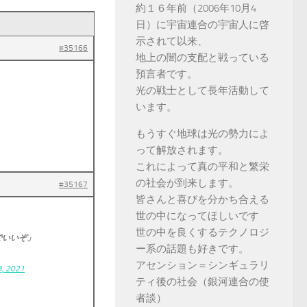
約１６年前（2006年10月4
日）に宇宙連合の宇宙人に啓
示されて以来、
#35166
地上の闇の支配と戦っている
預言者です。
光の戦士として長年活動して
います。
もうすぐ地球は光の勢力によ
って解放されます。
これによって真の平和と繁栄
の社会が到来します。
#35167
皆さんと喜びを分かち合える
世の中になってほしいです
世の中を良くするテクノロジ
でいいぞ」
ー系の話題も好きです。
アセンション＝シンギュラリ
3, 2021
ティ後の社会（銀河連合の使
者談）