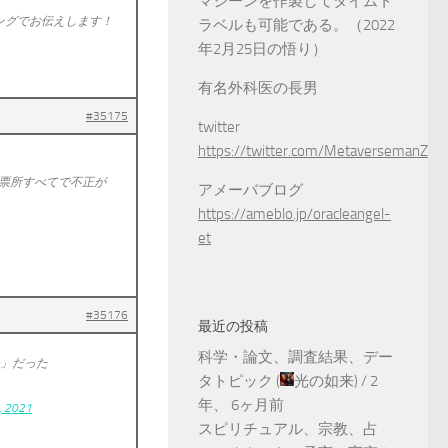
マシーンを作製してタイムト
ングでお伝えします！
ラベルも可能である。（2022
年2月25日の悟り）
有名外科医の長男
#35175
twitter
https://twitter.com/MetaversemanZ
投票所すべてで不正が
アメーバブログ
https://ameblo.jp/oracleangel-
et
#35176
最近の投稿
科学・論文、調査結果、デー
齢」だった
タトピック
(
光の如来
) /
2
年、 6ヶ月前
, 2021
スピリチュアル、宗教、占