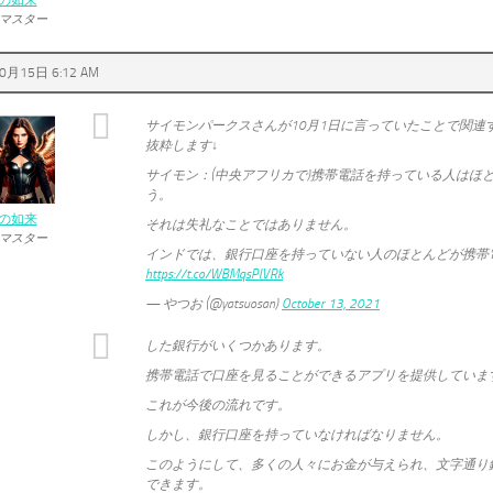
の如来
マスター
0月15日 6:12 AM
サイモンパークスさんが10月1日に言っていたことで関連
抜粋します↓
サイモン：(中央アフリカで)携帯電話を持っている人はほ
う。
の如来
それは失礼なことではありません。
マスター
インドでは、銀行口座を持っていない人のほとんどが携帯
https://t.co/WBMqsPlVRk
— やつお (@yatsuosan)
October 13, 2021
した銀行がいくつかあります。
携帯電話で口座を見ることができるアプリを提供していま
これが今後の流れです。
しかし、銀行口座を持っていなければなりません。
このようにして、多くの人々にお金が与えられ、文字通り
できます。