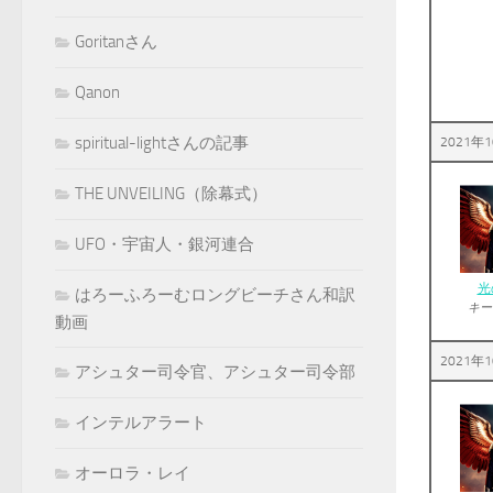
Goritanさん
Qanon
spiritual-lightさんの記事
2021年1
THE UNVEILING（除幕式）
UFO・宇宙人・銀河連合
光
はろーふろーむロングビーチさん和訳
キー
動画
2021年1
アシュター司令官、アシュター司令部
インテルアラート
オーロラ・レイ