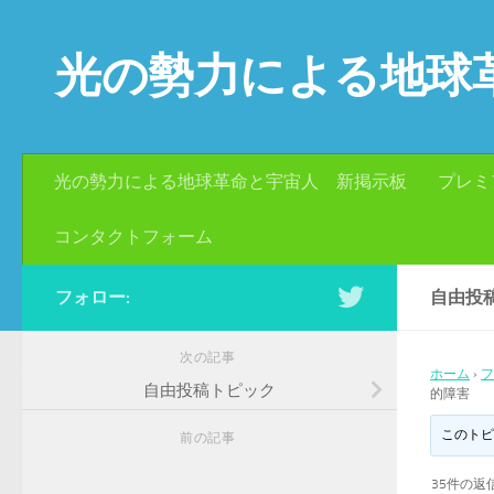
コンテンツへスキップ
光の勢力による地球
光の勢力による地球革命と宇宙人 新掲示板
プレミ
コンタクトフォーム
フォロー:
自由投
次の記事
ホーム
›
フ
自由投稿トピック
的障害
このトピ
前の記事
35件の返