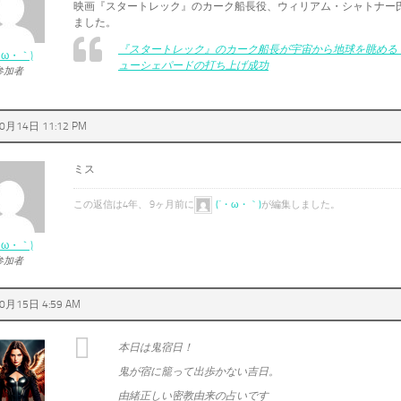
映画『スタートレック』のカーク船長役、ウィリアム・シャトナー
ました。
『スタートレック』のカーク船長が宇宙から地球を眺める
・ω・｀)
ューシェパードの打ち上げ成功
参加者
0月14日 11:12 PM
ミス
この返信は4年、 9ヶ月前に
(´・ω・｀)
が編集しました。
・ω・｀)
参加者
0月15日 4:59 AM
本日は鬼宿日！
鬼が宿に籠って出歩かない吉日。
由緒正しい密教由来の占いです