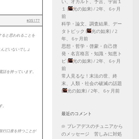
い、オカルト、予言、宇宙１
１
(
光の如来
) /
2年、 6ヶ月
前
#35177
科学・論文、調査結果、デー
タトピック
(
光の如来
) /
2
すると思われることを
年、 6ヶ月前
思想・哲学・啓蒙・自己啓
とんどいないでしょ
発・名言格言・知識・知恵ト
ピ
(
光の如来
) /
2年、 6ヶ月
前
電話を持っています。
常人見るな！末法の世、終
末、人類・社会の破滅の話題
(
光の如来
) /
2年、 6ヶ月前
す。
最近のコメント
プレアデスのチュニアから
銀行口座を持つことが
のメッセージ 苦しみに対処