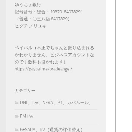
ゆうちょ銀行
記号番号：総合：10370-84078291
（普通：〇三八店 8407829）
ヒグチ ノリユキ
ペイパル（不正でちゃんと振り込まれる
かわかりません、ビジネスアカウントな
ので手数料も引かれます）
https://paypal.me/oracleangel/
カテゴリー
DNI、Lev、NEVA、P1、カバムール,
FM144
GESARA、RV（通貨の評価替え）