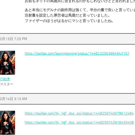
お前もネットの馬鹿共に含まれるのかもしれないけどと言われまし
あと本当にモデルナの副作用は強くて、半分の量で良いと言ってい
注射量を設定した厚労省は馬鹿だと言っていました。
ファイザーのほうがはるかにマシと言っていましたね。
0月13日 7:25 PM
https://twitter.com/baumplanning/status/1448232063664943107
の如来
マスター
0月14日 3:13 AM
https://twitter.com/lkj_hgf_dsa_poi/status/1448250740078612484
https://twitter.com/lkj_hgf_dsa_poi/status/1448250743916433408