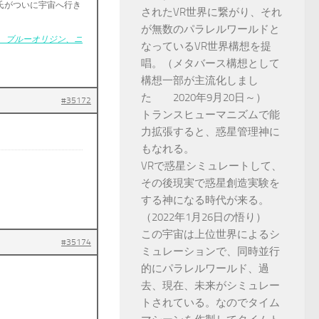
氏がついに宇宙へ行き
されたVR世界に繋がり、それ
が無数のパラレルワールドと
 ブルーオリジン、ニ
なっているVR世界構想を提
唱。（メタバース構想として
構想一部が主流化しまし
た 2020年9月20日～）
#35172
トランスヒューマニズムで能
力拡張すると、惑星管理神に
もなれる。
VRで惑星シミュレートして、
その後現実で惑星創造実験を
する神になる時代が来る。
（2022年1月26日の悟り）
この宇宙は上位世界によるシ
#35174
ミュレーションで、同時並行
的にパラレルワールド、過
去、現在、未来がシミュレー
トされている。なのでタイム