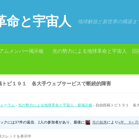
革命と宇宙人
地球解放と新世界の構築ま
アムメンバー掲示板
光の勢力による地球革命と宇宙人 旧
稿トピ１９１ 各大手ウェブサービスで断続的障害
ォーラム
›
光の勢力による地球革命と宇宙人 新掲示板
›
自由投稿トピ１９１ 各
ックには37件の返信、2人の参加者があり、最後に
光の如来
により
4年、 9ヶ
信スレッドを表示中