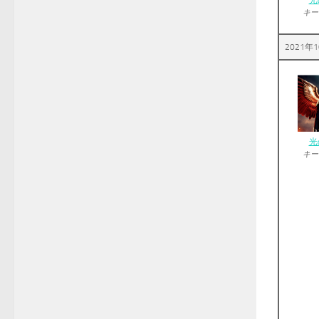
光
キー
2021年1
光
キー