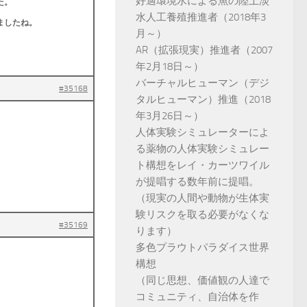
好適環境水による魚の陸上淡
た。
水人工養殖推進者（2018年3
ましたね。
月～）
AR（拡張現実）推進者（2007
年2月18日～）
バーチャルヒューマン（デジ
#35168
タルヒューマン）推進（2018
年3月26日～）
人体実験シミュレーターによ
る薬物の人体実験シミュレー
ト構想をレイ・カーツワイル
が提唱する数年前に提唱。
（現実の人間や動物が生体実
験リスクを取る必要がなくな
#35169
ります）
多色プラウトパラダイス世界
構想
（同じ思想、価値観の人達で
コミュニティ、自治体を作