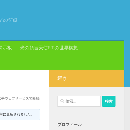
での記録
掲示板
光の預言天使E.T.の世界構想
続き
大手ウェブサービスで断続
検
索:
月前
に更新されました。
プロフィール