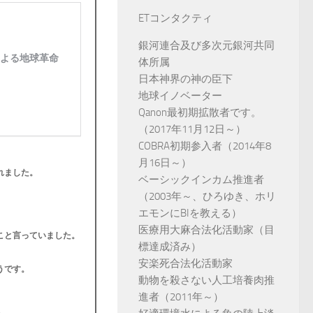
ETコンタクティ
銀河連合及び多次元銀河共同
体所属
日本神界の神の臣下
地球イノベーター
Qanon最初期拡散者です。
（2017年11月12日～）
COBRA初期参入者（2014年8
月16日～）
れました。
ベーシックインカム推進者
（2003年～、ひろゆき、ホリ
エモンにBIを教える）
医療用大麻合法化活動家（目
こと言っていました。
標達成済み）
安楽死合法化活動家
うです。
動物を殺さない人工培養肉推
進者（2011年～）