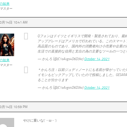
の如来
マスター
0月14日 10:41 AM
Qフォンはドイツとイギリスで開発・製造されており、最
アップグレードはアメリカで行われている。このスマート
高品質のものであり、国内外の消費者向け小売業や企業の
生活での直接的な信用と支出の為の主要なツールの一つと
— かんろ (@JC1oAxgs4D6D3kc)
October 14, 2021
の如来
マスター
＊かんろ注：以前ジュディノートにも名前が挙がっていた
イモンもピックアップしていたので投稿しました。GESAR
ることが分かります
— かんろ (@JC1oAxgs4D6D3kc)
October 14, 2021
0月14日 10:59 PM
やけに重いな(´・ω・`)