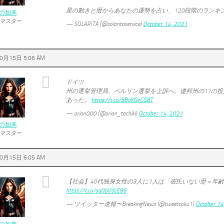
星の動きと暦からあなたの運勢を占い、120段階のランキ
の如来
マスター
— SOLARITA (@solaritaservice)
October 14, 2021
0月15日 5:06 AM
ドイツ
州の選挙管理局、ベルリン選挙を上訴へ。連邦州の11の
あった。
https://t.co/bBpKGeCGBT
— orion000 (@orion_tachiki)
October 14, 2021
の如来
マスター
0月15日 6:05 AM
【社会】40代独身女性の3人に1人は「彼氏いない歴＝年
https://t.co/sq0bVdcE86
— ツイッター速報〜BreakingNews (@tweetsoku1)
October 14